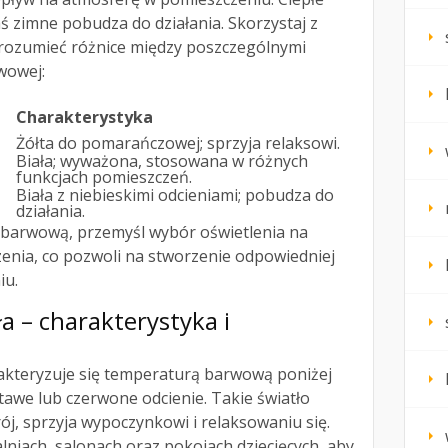
aś zimne pobudza do działania. Skorzystaj z
j zrozumieć różnice między poszczególnymi
wowej:
Charakterystyka
Żółta do pomarańczowej; sprzyja relaksowi.
Biała; wyważona, stosowana w różnych
funkcjach pomieszczeń.
Biała z niebieskimi odcieniami; pobudza do
działania.
barwową, przemyśl wybór oświetlenia na
enia, co pozwoli na stworzenie odpowiedniej
iu.
a – charakterystyka i
kteryzuje się temperaturą barwową poniżej
łtawe lub czerwone odcienie. Takie światło
j, sprzyja wypoczynkowi i relaksowaniu się.
alniach, salonach oraz pokojach dziecięcych, aby