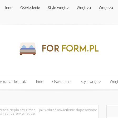
Inne
Oświetlenie
Style wnętrz
Wnętrza
Wnętrza
Inne
Oświetlenie
Style wnętrz
Wnętrza
Wnętrza
praca i kontakt
Inne
Oświetlenie
Style wnętrz
Wnęt
praca i kontakt
Inne
Oświetlenie
Style wnętrz
Wnęt
iatła ciepła czy zimna – jak wybrać oświetlenie dopasowane
ji i atmosfery wnętrza