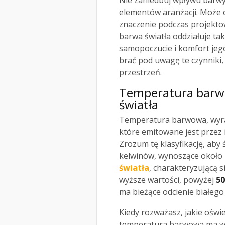
Nie zaniedbuj wpływu barwy 
elementów aranżacji. Może 
znaczenie podczas projektow
barwa światła oddziałuje ta
samopoczucie i komfort jego
brać pod uwagę te czynniki
przestrzeń.
Temperatura barwo
światła
Temperatura barwowa, wy
które emitowane jest przez 
Zrozum tę klasyfikację, aby
kelwinów, wynoszące około
światła
, charakteryzującą s
wyższe wartości, powyżej
50
ma bieżące odcienie białego 
Kiedy rozważasz, jakie ośw
temperatura barwowa ma wp