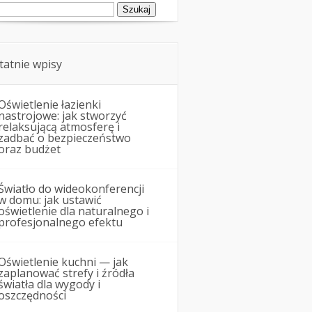
ukaj:
tatnie wpisy
Oświetlenie łazienki
nastrojowe: jak stworzyć
relaksującą atmosferę i
zadbać o bezpieczeństwo
oraz budżet
Światło do wideokonferencji
w domu: jak ustawić
oświetlenie dla naturalnego i
profesjonalnego efektu
Oświetlenie kuchni — jak
zaplanować strefy i źródła
światła dla wygody i
oszczędności