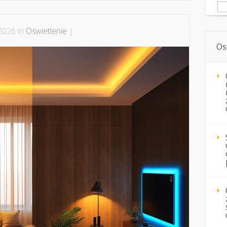
Sz
2026 in
Oświetlenie
|
Os