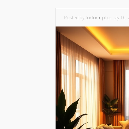
Posted by
forform.pl
on sty 16, 