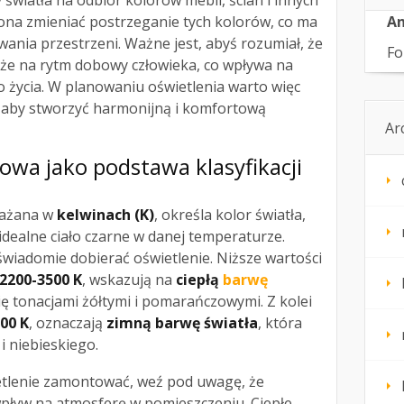
światła na odbiór kolorów mebli, ścian i innych
ona zmieniać postrzeganie tych kolorów, co ma
An
ania przestrzeni. Ważne jest, abyś rozumiał, że
Fo
kże na rytm dobowy człowieka, co wpływa na
 życia. W planowaniu oświetlenia warto więc
, aby stworzyć harmonijną i komfortową
Ar
wa jako podstawa klasyfikacji
rażana w
kelwinach (K)
, określa kolor światła,
idealne ciało czarne w danej temperaturze.
 świadomie dobierać oświetlenie. Niższe wartości
2200-3500 K
, wskazują na
ciepłą
barwę
ię tonacjami żółtymi i pomarańczowymi. Z kolei
00 K
, oznaczają
zimną barwę światła
, która
i niebieskiego.
ietlenie zamontować, weź pod uwagę, że
ływ na atmosferę w pomieszczeniu. Ciepłe