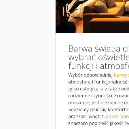
Barwa światła ci
wybrać oświetl
funkcji i atmos
Wybór odpowiedniej
barwy 
atmosferę i funkcjonalność w
tylko estetyką, ale także o
codzienne czynności. Zrozum
otoczenie, jest niezbędne d
będziemy czuć się komforto
aranżacji wnętrz,
dobór barw
znacząco podnieść jakość ży