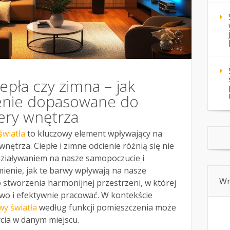
epła czy zimna – jak
enie dopasowane do
fery wnętrza
światła
to kluczowy element wpływający na
nętrza. Ciepłe i zimne odcienie różnią się nie
ddziaływaniem na nasze samopoczucie i
ienie, jak te barwy wpływają na nasze
Wn
o stworzenia harmonijnej przestrzeni, w której
wo i efektywnie pracować. W kontekście
y światła
według funkcji pomieszczenia może
cia w danym miejscu.