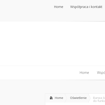
Home
Współpraca i kontakt
Home
Współpraca i kontakt
Home
Współ
Home
Współ
Home
Oświetlenie
Barwa św
do funkc