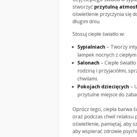
stworzyć
przytulną atmos
oświetlenie przyczynia się d
długim dniu.
Stosuj ciepłe światło w:
Sypialniach
– Tworzy inty
lampek nocnych z ciepłym 
Salonach
– Ciepłe światł
rodziną i przyjaciółmi, sp
chwilami.
Pokojach dziecięcych
– U
przytulne miejsce do zaba
Oprócz tego, ciepła barwa 
oraz podczas chwil relaksu p
oświetlenie, pamiętaj, aby 
aby wspierać zdrowie psych