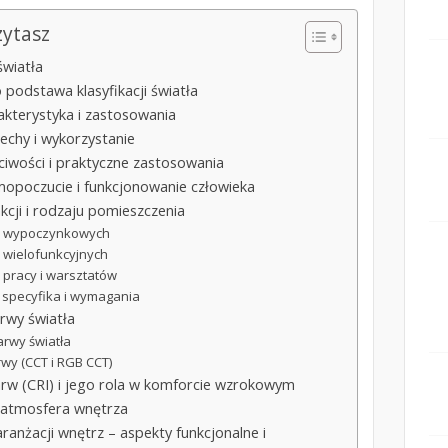
zytasz
światła
odstawa klasyfikacji światła
akterystyka i zastosowania
echy i wykorzystanie
ciwości i praktyczne zastosowania
opoczucie i funkcjonowanie człowieka
cji i rodzaju pomieszczenia
ń wypoczynkowych
 wielofunkcyjnych
 pracy i warsztatów
 specyfika i wymagania
rwy światła
arwy światła
rwy (CCT i RGB CCT)
rw (CRI) i jego rola w komforcie wzrokowym
i atmosfera wnętrza
ranżacji wnętrz – aspekty funkcjonalne i