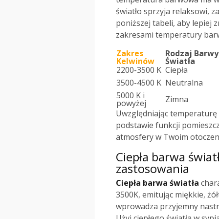
światło sprzyja relaksowi, z
poniższej tabeli, aby lepie
zakresami temperatury bar
Zakres
Rodzaj Barwy
Kelwinów
Światła
2200-3500 K
Ciepła
3500-4500 K
Neutralna
5000 K i
Zimna
powyżej
Uwzględniając temperaturę 
podstawie funkcji pomieszcz
atmosfery w Twoim otoczen
Ciepła barwa światł
zastosowania
Ciepła barwa światła
chara
3500K, emitując miękkie, żó
wprowadza przyjemny nastró
Użyj ciepłego światła w sypi