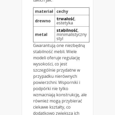
takich jak:
materiał
cechy
trwałość
,
drewno
estetyka
stabilność
,
metal
minimalistyczny
styl
Gwarantują one niezbędną
stabilność mebli. Wiele
modeli oferuje regulację
wysokości, co jest
szczególnie przydatne w
przypadku nierównych
powierzchni. Wsporniki i
podpórki nie tylko
wzmacniają konstrukcję, ale
również mogą przybierać
ciekawe kształty, co
dodatkowo zwiększa ich