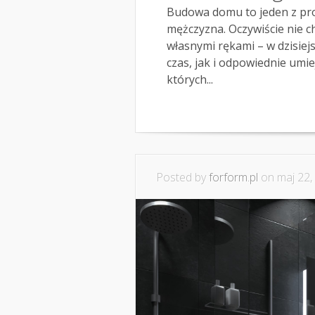
Budowa domu to jeden z proj
mężczyzna. Oczywiście nie c
własnymi rękami – w dzisiej
czas, jak i odpowiednie umie
których...
Posted by
forform.pl
on maj 22,