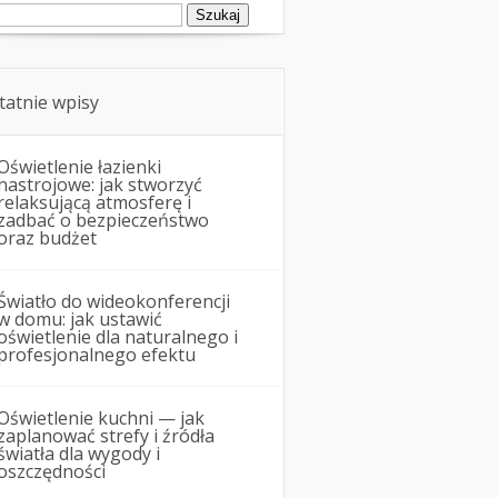
ukaj:
tatnie wpisy
Oświetlenie łazienki
nastrojowe: jak stworzyć
relaksującą atmosferę i
zadbać o bezpieczeństwo
oraz budżet
Światło do wideokonferencji
w domu: jak ustawić
oświetlenie dla naturalnego i
profesjonalnego efektu
Oświetlenie kuchni — jak
zaplanować strefy i źródła
światła dla wygody i
oszczędności