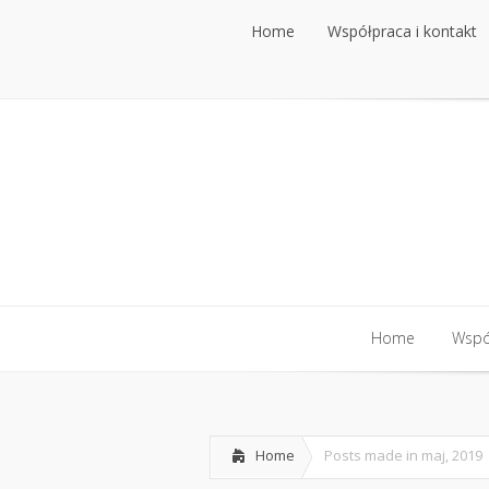
Home
Współpraca i kontakt
Home
Współpraca i kontakt
Home
Współ
Home
Współ
Home
Posts made in maj, 2019