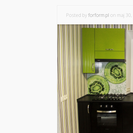
Posted by
forform.pl
on maj 30,