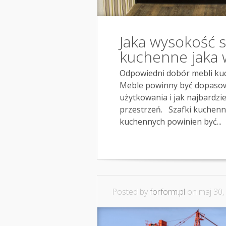
Jaka wysokość 
kuchenne jaka 
Odpowiedni dobór mebli kuc
Meble powinny być dopasow
użytkowania i jak najbardz
przestrzeń. Szafki kuchenne
kuchennych powinien być...
Posted by
forform.pl
on maj 30,