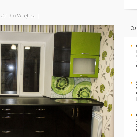
Sz
 2019 in
Wnętrza
|
Os