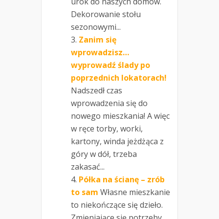
urok do naszych domów.
Dekorowanie stołu
sezonowymi...
Zanim się
wprowadzisz…
wyprowadź ślady po
poprzednich lokatorach!
Nadszedł czas
wprowadzenia się do
nowego mieszkania! A więc
w ręce torby, worki,
kartony, winda jeżdżąca z
góry w dół, trzeba
zakasać...
Półka na ścianę – zrób
to sam
Własne mieszkanie
to niekończące się dzieło.
Zmieniające się potrzeby