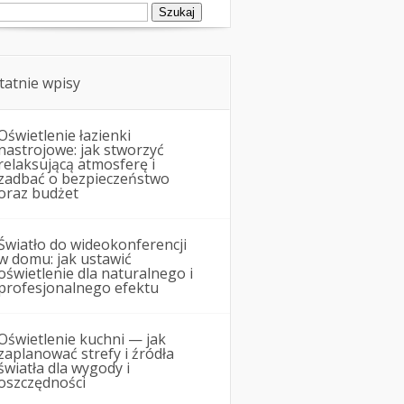
ukaj:
tatnie wpisy
Oświetlenie łazienki
nastrojowe: jak stworzyć
relaksującą atmosferę i
zadbać o bezpieczeństwo
oraz budżet
Światło do wideokonferencji
w domu: jak ustawić
oświetlenie dla naturalnego i
profesjonalnego efektu
Oświetlenie kuchni — jak
zaplanować strefy i źródła
światła dla wygody i
oszczędności