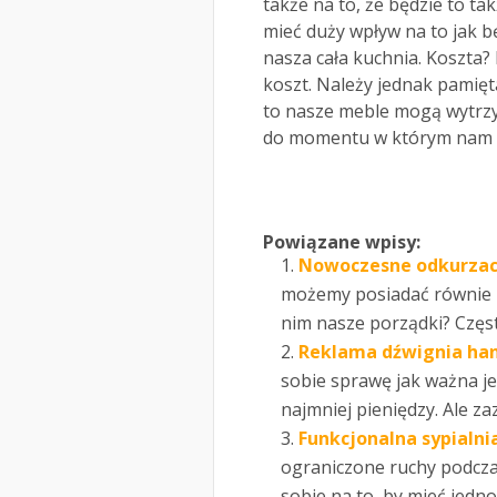
także na to, że będzie to 
mieć duży wpływ na to jak b
nasza cała kuchnia. Koszta? 
koszt. Należy jednak pamięt
to nasze meble mogą wytrzy
do momentu w którym nam s
Powiązane wpisy:
Nowoczesne odkurzac
możemy posiadać równie 
nim nasze porządki? Częs
Reklama dźwignia han
sobie sprawę jak ważna je
najmniej pieniędzy. Ale zaz
Funkcjonalna sypialnia
ograniczone ruchy podcz
sobie na to, by mieć jedno