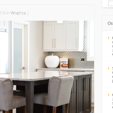
Sz
018 in
Wnętrza
|
Os