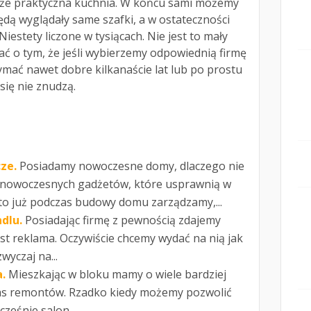
także praktyczna kuchnia. W końcu sami możemy
ędą wyglądały same szafki, a w ostateczności
Niestety liczone w tysiącach. Nie jest to mały
ać o tym, że jeśli wybierzemy odpowiednią firmę
mać nawet dobre kilkanaście lat lub po prostu
ię nie znudzą.
ze.
Posiadamy nowoczesne domy, dlaczego nie
nowoczesnych gadżetów, które usprawnią w
to już podczas budowy domu zarządzamy,...
dlu.
Posiadając firmę z pewnością zdajemy
st reklama. Oczywiście chcemy wydać na nią jak
wyczaj na...
.
Mieszkając w bloku mamy o wiele bardziej
as remontów. Rzadko kiedy możemy pozwolić
cześnie salon...