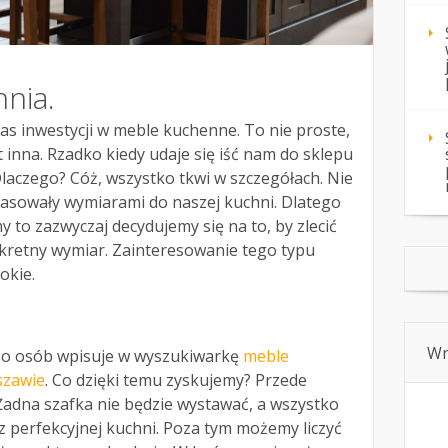
nia.
s inwestycji w meble kuchenne. To nie proste,
 inna. Rzadko kiedy udaje się iść nam do sklepu
Dlaczego? Cóż, wszystko tkwi w szczegółach. Nie
pasowały wymiarami do naszej kuchni. Dlatego
my to zazwyczaj decydujemy się na to, by zlecić
nkretny wymiar. Zainteresowanie tego typu
okie.
Wn
żo osób wpisuje w wyszukiwarkę
meble
szawie
. Co dzięki temu zyskujemy? Przede
Żadna szafka nie będzie wystawać, a wszystko
z perfekcyjnej kuchni. Poza tym możemy liczyć