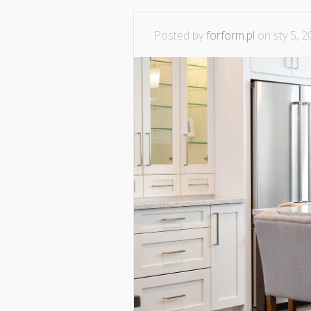
Posted by
forform.pl
on sty 5, 2