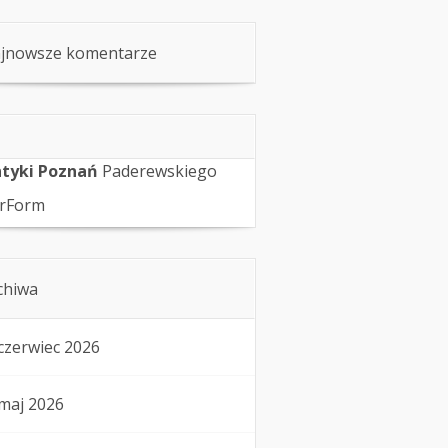
jnowsze komentarze
tyki Poznań
Paderewskiego
rForm
chiwa
czerwiec 2026
maj 2026