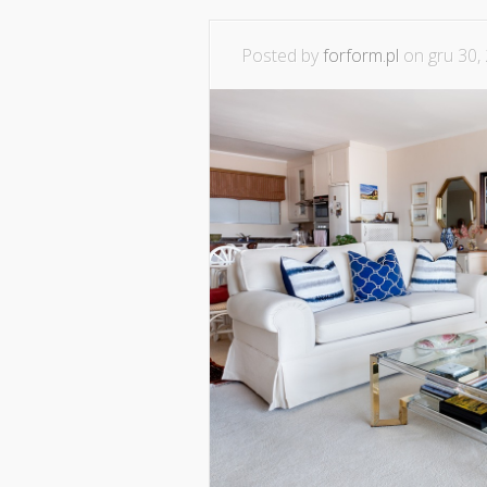
Posted by
forform.pl
on gru 30,