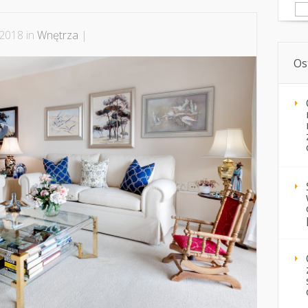
Sz
 2018 in
Wnętrza
|
Os