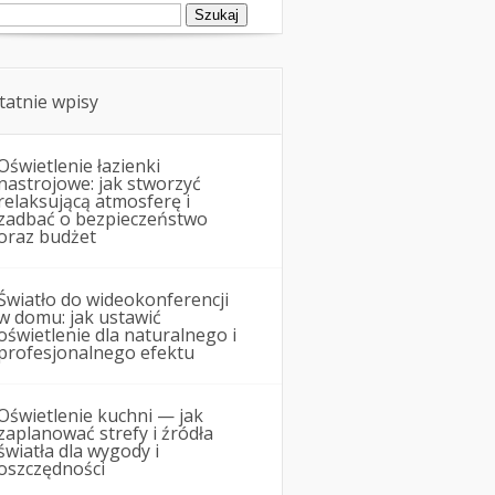
ukaj:
tatnie wpisy
Oświetlenie łazienki
nastrojowe: jak stworzyć
relaksującą atmosferę i
zadbać o bezpieczeństwo
oraz budżet
Światło do wideokonferencji
w domu: jak ustawić
oświetlenie dla naturalnego i
profesjonalnego efektu
Oświetlenie kuchni — jak
zaplanować strefy i źródła
światła dla wygody i
oszczędności