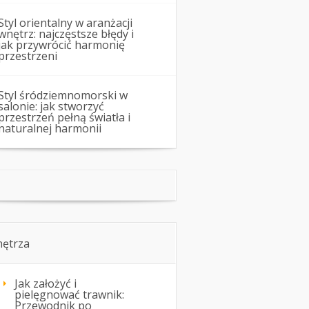
Styl orientalny w aranżacji
wnętrz: najczęstsze błędy i
jak przywrócić harmonię
przestrzeni
Styl śródziemnomorski w
salonie: jak stworzyć
przestrzeń pełną światła i
naturalnej harmonii
ętrza
Jak założyć i
pielęgnować trawnik:
Przewodnik po