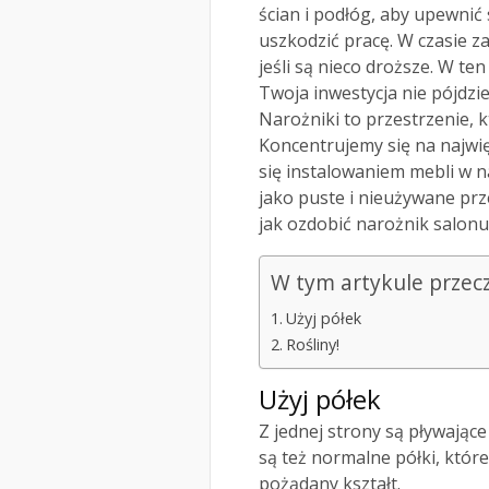
ścian i podłóg, aby upewnić 
uszkodzić pracę. W czasie z
jeśli są nieco droższe. W t
Twoja inwestycja nie pójdzi
Narożniki to przestrzenie, k
Koncentrujemy się na najwię
się instalowaniem mebli w n
jako puste i nieużywane prze
jak ozdobić narożnik salonu
W tym artykule przec
Użyj półek
Rośliny!
Użyj półek
Z jednej strony są pływające
są też normalne półki, któr
pożądany kształt.