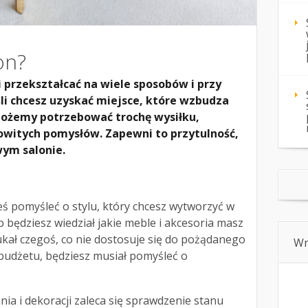
on?
 przekształcać na wiele sposobów i przy
śli chcesz uzyskać miejsce, które wzbudza
 Możemy potrzebować trochę wysiłku,
owitych pomysłów. Zapewni to przytulność,
ym salonie.
ś pomyśleć o stylu, który chcesz wytworzyć w
 będziesz wiedział jakie meble i akcesoria masz
ukał czegoś, co nie dostosuje się do pożądanego
Wn
o budżetu, będziesz musiał pomyśleć o
a i dekoracji zaleca się sprawdzenie stanu