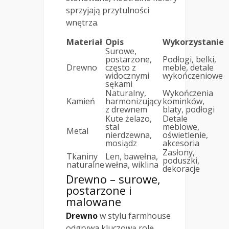
sprzyjają przytulności
wnętrza.
Materiał
Opis
Wykorzystanie
Surowe,
postarzone,
Podłogi, belki,
Drewno
często z
meble, detale
widocznymi
wykończeniowe
sękami
Naturalny,
Wykończenia
Kamień
harmonizujący
kominków,
z drewnem
blaty, podłogi
Kute żelazo,
Detale
stal
meblowe,
Metal
nierdzewna,
oświetlenie,
mosiądz
akcesoria
Zasłony,
Tkaniny
Len, bawełna,
poduszki,
naturalne
wełna, wiklina
dekoracje
Drewno – surowe,
postarzone i
malowane
Drewno
w stylu farmhouse
odgrywa kluczową rolę,