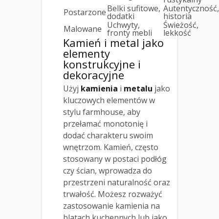
Belki sufitowe,
Autentyczność,
Postarzone
dodatki
historia
Uchwyty,
Świeżość,
Malowane
fronty mebli
lekkość
Kamień i metal jako
elementy
konstrukcyjne i
dekoracyjne
Użyj
kamienia
i
metalu
jako
kluczowych elementów w
stylu farmhouse, aby
przełamać monotonię i
dodać charakteru swoim
wnętrzom. Kamień, często
stosowany w postaci podłóg
czy ścian, wprowadza do
przestrzeni naturalność oraz
trwałość. Możesz rozważyć
zastosowanie kamienia na
blatach kuchennych lub jako