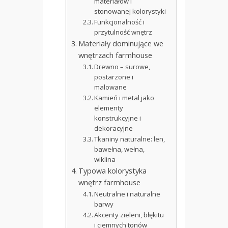
materiałów i
stonowanej kolorystyki
Funkcjonalność i
przytulność wnętrz
Materiały dominujące we
wnętrzach farmhouse
Drewno – surowe,
postarzone i
malowane
Kamień i metal jako
elementy
konstrukcyjne i
dekoracyjne
Tkaniny naturalne: len,
bawełna, wełna,
wiklina
Typowa kolorystyka
wnętrz farmhouse
Neutralne i naturalne
barwy
Akcenty zieleni, błękitu
i ciemnych tonów