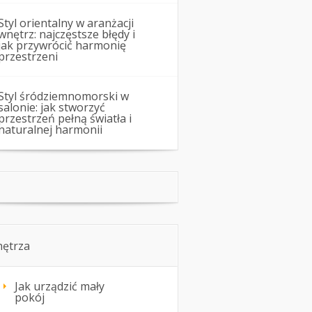
Styl orientalny w aranżacji
wnętrz: najczęstsze błędy i
jak przywrócić harmonię
przestrzeni
Styl śródziemnomorski w
salonie: jak stworzyć
przestrzeń pełną światła i
naturalnej harmonii
ętrza
Jak urządzić mały
pokój