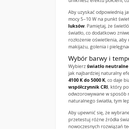
unikniesz efektu półcieni, c
Aby uzyskać odpowiednią jas
mocy 5–10 W na punkt świet
luksów
. Pamiętaj, że świet
światło, co dodatkowo zniwe
rozłożenie oświetlenia, ab
makijażu, golenia i pielęgnac
Wybór barwy i tempe
Wybierz
światło neutralne
jak najbardziej naturalny ef
4100 K do 5000 K
, co daje b
współczynnik CRI
, który p
odwzorowywane w sposób nat
naturalnego światła, tym lep
Aby upewnić się, że wybrane
przetestuj różne źródła świ
nowoczesnych rozwiązań tec