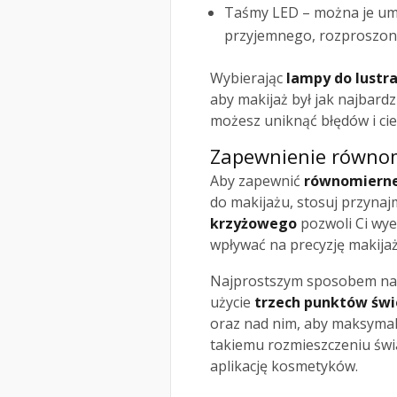
Taśmy LED – można je umie
przyjemnego, rozproszone
Wybierając
lampy do lustr
aby makijaż był jak najbard
możesz uniknąć błędów i cie
Zapewnienie równom
Aby zapewnić
równomierne 
do makijażu, stosuj przyna
krzyżowego
pozwoli Ci wye
wpływać na precyzję makijaż
Najprostszym sposobem na 
użycie
trzech punktów świ
oraz nad nim, aby maksymaln
takiemu rozmieszczeniu świa
aplikację kosmetyków.