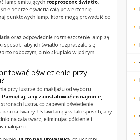
ać lamp emitujących
rozproszone światło
,
eśnie dobrze oświetla całą powierzchnię.
nikaj punktowych lamp, które mogą prowadzić do
iatła oraz odpowiednie rozmieszczenie lamp są
i sposób, aby ich światło rozpraszało się
arze roboczym, a nie skupiało w jednym
ontować oświetlenie przy
u?
nia przy lustrze do makijażu od wyboru
.
Pamiętaj, aby zainstalować co najmniej
stronach lustra, co zapewni oświetlenie
ieni na twarzy. Ustaw lampy w taki sposób, aby
nio na całą twarz, eliminując półcienie i
s makijażu.
a około
20 cm nad umywalką
, co uchroni