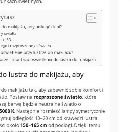
runkach świetlnych.
zytasz
 do makijażu, aby uniknąć cieni?
y światła
ia LED
go i rozproszonego światła
świetlenie przy lustrze do makijażu?
orze i montażu oświetlenia do lustra do makijażu
do lustra do makijażu, aby
do makijażu tak, aby zapewnić sobie komfort i
tło. Postaw na
rozproszone światło
, które
pszą barwą będzie neutralne światło o
5000 K
. Następnie rozmieść lampy symetrycznie
zymuj odległość 10–20 cm od krawędzi lustra
ści około
150–165 cm
od podłogi. Dzięki temu