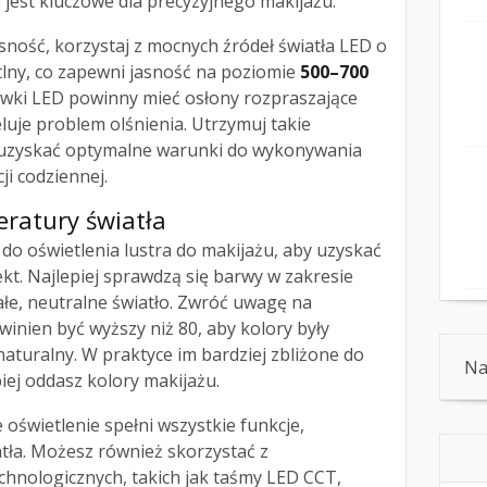
o jest kluczowe dla precyzyjnego makijażu.
ność, korzystaj z mocnych źródeł światła LED o
lny, co zapewni jasność na poziomie
500–700
lówki LED powinny mieć osłony rozpraszające
luje problem olśnienia. Utrzymuj takie
y uzyskać optymalne warunki do wykonywania
ji codziennej.
ratury światła
do oświetlenia lustra do makijażu, aby uzyskać
ekt. Najlepiej sprawdzą się barwy w zakresie
iałe, neutralne światło. Zwróć uwagę na
owinien być wyższy niż 80, aby kolory były
uralny. W praktyce im bardziej zbliżone do
Na
iej oddasz kolory makijażu.
 oświetlenie spełni wszystkie funkcje,
atła. Możesz również skorzystać z
hnologicznych, takich jak taśmy LED CCT,