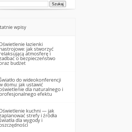
ukaj:
tatnie wpisy
Oświetlenie łazienki
nastrojowe: jak stworzyć
relaksującą atmosferę i
zadbać o bezpieczeństwo
oraz budżet
Światło do wideokonferencji
w domu: jak ustawić
oświetlenie dla naturalnego i
profesjonalnego efektu
Oświetlenie kuchni — jak
zaplanować strefy i źródła
światła dla wygody i
oszczędności