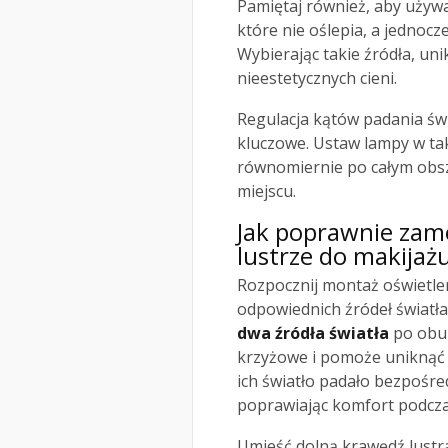
Pamiętaj również, aby używ
które nie oślepia, a jednocz
Wybierając takie źródła, u
nieestetycznych cieni.
Regulacja kątów padania św
kluczowe. Ustaw lampy w tak
równomiernie po całym obsz
miejscu.
Jak poprawnie zam
lustrze do makijaż
Rozpocznij montaż oświetle
odpowiednich źródeł światła
dwa źródła światła
po obu 
krzyżowe i pomoże uniknąć c
ich światło padało bezpośred
poprawiając komfort podcza
Umieść dolną krawędź lustr