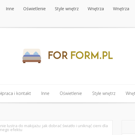
Inne
Oświetlenie
Style wnętrz
Wnętrza
Wnętrza
Inne
Oświetlenie
Style wnętrz
Wnętrza
Wnętrza
praca i kontakt
Inne
Oświetlenie
Style wnętrz
Wnęt
praca i kontakt
Inne
Oświetlenie
Style wnętrz
Wnęt
nie lustra do makijażu: jak dobrać światło i uniknąć cieni dla
jnego efektu