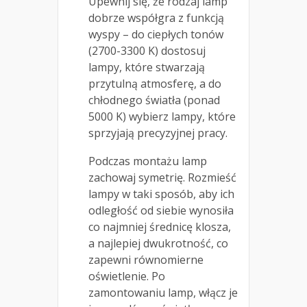
Upewnij się, że rodzaj lamp
dobrze współgra z funkcją
wyspy – do ciepłych tonów
(2700-3300 K) dostosuj
lampy, które stwarzają
przytulną atmosferę, a do
chłodnego światła (ponad
5000 K) wybierz lampy, które
sprzyjają precyzyjnej pracy.
Podczas montażu lamp
zachowaj symetrię. Rozmieść
lampy w taki sposób, aby ich
odległość od siebie wynosiła
co najmniej średnicę klosza,
a najlepiej dwukrotność, co
zapewni równomierne
oświetlenie. Po
zamontowaniu lamp, włącz je