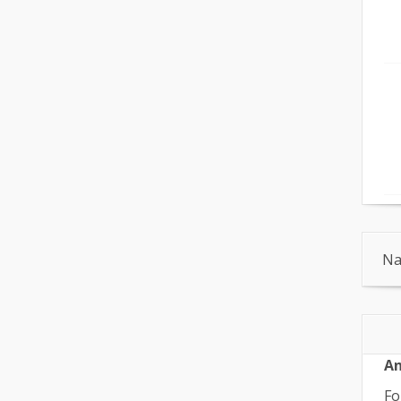
Na
An
Fo