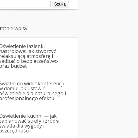
ukaj:
tatnie wpisy
Oświetlenie łazienki
nastrojowe: jak stworzyć
relaksującą atmosferę i
zadbać o bezpieczeństwo
oraz budżet
Światło do wideokonferencji
w domu: jak ustawić
oświetlenie dla naturalnego i
profesjonalnego efektu
Oświetlenie kuchni — jak
zaplanować strefy i źródła
światła dla wygody i
oszczędności