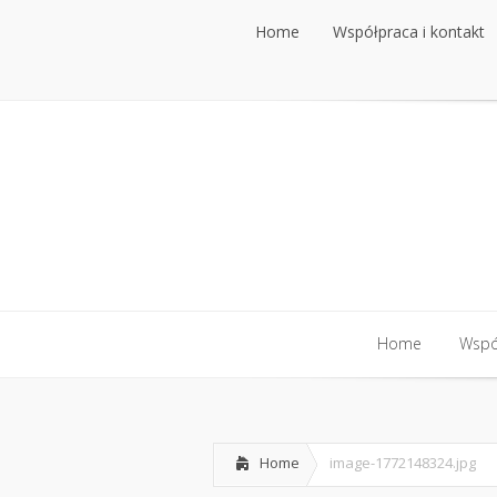
Home
Współpraca i kontakt
Home
Współpraca i kontakt
Home
Współ
Home
Współ
Home
image-1772148324.jpg