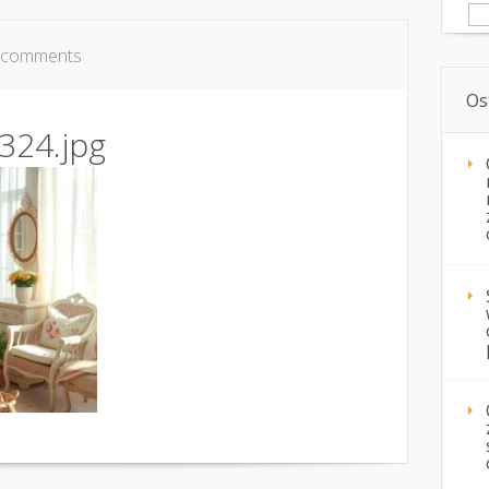
Sz
 comments
Os
324.jpg