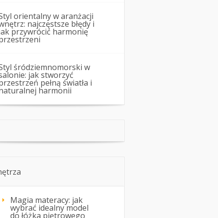
Styl orientalny w aranżacji
wnętrz: najczęstsze błędy i
jak przywrócić harmonię
przestrzeni
Styl śródziemnomorski w
salonie: jak stworzyć
przestrzeń pełną światła i
naturalnej harmonii
ętrza
Magia materacy: jak
wybrać idealny model
do łóżka piętrowego