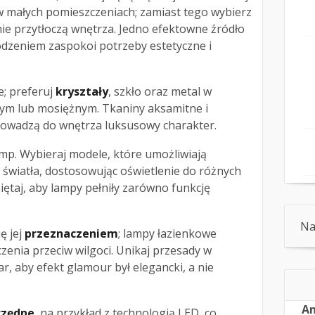
 małych pomieszczeniach; zamiast tego wybierz
 nie przytłoczą wnętrza. Jedno efektowne źródło
wodzeniem zaspokoi potrzeby estetyczne i
e; preferuj
kryształy
, szkło oraz metal w
ym lub mosiężnym. Tkaniny aksamitne i
owadzą do wnętrza luksusowy charakter.
mp. Wybieraj modele, które umożliwiają
y światła, dostosowując oświetlenie do różnych
ętaj, aby lampy pełniły zarówno funkcję
Na
ę jej
przeznaczeniem
; lampy łazienkowe
enia przeciw wilgoci. Unikaj przesady w
r, aby efekt glamour był elegancki, a nie
An
czędne
, na przykład z technologią LED, co