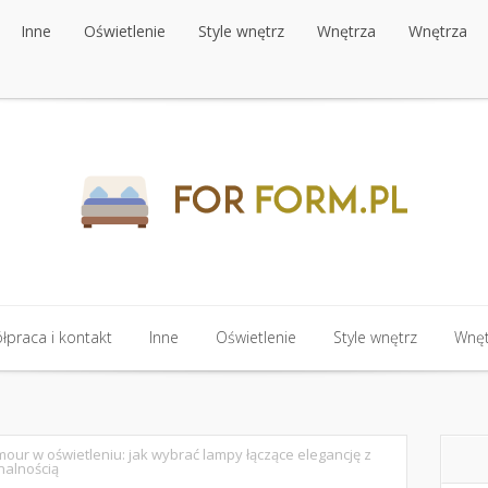
Inne
Oświetlenie
Style wnętrz
Wnętrza
Wnętrza
Inne
Oświetlenie
Style wnętrz
Wnętrza
Wnętrza
praca i kontakt
Inne
Oświetlenie
Style wnętrz
Wnęt
praca i kontakt
Inne
Oświetlenie
Style wnętrz
Wnęt
amour w oświetleniu: jak wybrać lampy łączące elegancję z
nalnością