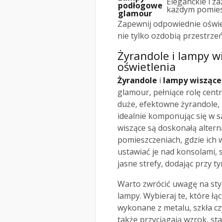
Eleganckie i z
podłogowe
każdym pomies
glamour
Zapewnij odpowiednie oświe
nie tylko ozdobią przestrzeń
Żyrandole i lampy w
oświetlenia
Żyrandole
i
lampy wiszące
glamour, pełniące rolę cent
duże, efektowne żyrandole, 
idealnie komponując się w 
wiszące są doskonałą altern
pomieszczeniach, gdzie ich 
ustawiać je nad konsolami, 
jasne strefy, dodając przy 
Warto zwrócić uwagę na styl
lampy. Wybieraj te, które łą
wykonane z metalu, szkła czy
także przyciągają wzrok, st