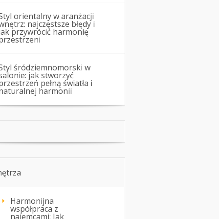
Styl orientalny w aranżacji
wnętrz: najczęstsze błędy i
jak przywrócić harmonię
przestrzeni
Styl śródziemnomorski w
salonie: jak stworzyć
przestrzeń pełną światła i
naturalnej harmonii
ętrza
Harmonijna
współpraca z
najemcami: Jak