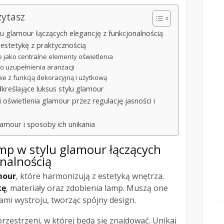
zytasz
u glamour łączących elegancję z funkcjonalnością
estetykę z praktycznością
e jako centralne elementy oświetlenia
do uzupełnienia aranżacji
e z funkcją dekoracyjną i użytkową
kreślające luksus stylu glamour
 oświetlenia glamour przez regulację jasności i
amour i sposoby ich unikania
amp w
stylu glamour
łączących
onalnością
mour
, które harmonizują z estetyką wnętrza.
kę
, materiały oraz zdobienia lamp. Muszą one
mi wystroju, tworząc spójny design.
rzestrzeni, w której będą się znajdować. Unikaj