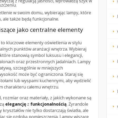
azwyczaj z regulacją jasności, wprowadzą szyk w
zczeniu.
tlenie w swoim domu, wybierając lampy, które
, ale także będą funkcjonalne.
iszące jako centralne elementy
to kluczowe elementy oświetlenia w stylu
ralnych punktów aranżacji wnętrza. Wybieraj
które stanowią symbol luksusu i elegancji,
salonach oraz przestronnych jadalniach. Lampy
atywą, szczególnie w mniejszych
wysokość może być ograniczona. Staraj się
stołami lub wyspami kuchennymi, aby wydzielić
tym charakteru całemu wnętrzu.
, rozmiar oraz materiały, z jakich wykonane są
czą
elegancję
z
funkcjonalnością
. Żyrandole
 kryształów nie tylko dostarczają światła, ale
ając się ozdobą pomieszczenia. Lampy wiszące