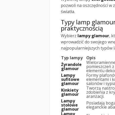
pozwoli na oszczędności w z
światła.
Typy lamp glamour 
praktycznością
Wybierz
lampy glamour
, k
wprowadzić do swojego wnęt
najpopularniejszych typów l
Typ lampy
Opis
Wieloramienne,
Żyrandole
pomieszczeń z 
glamour
elementu deko
Lampy
Formy plafonów
sufitowe
elementami i 
glamour
salonów i sypia
Tworzą nastroj
Kinkiety
zdobienia z kr
glamour
aranżacji.
Lampy
Posiadają boga
stołowe
eleganckie aba
glamour
Lampy