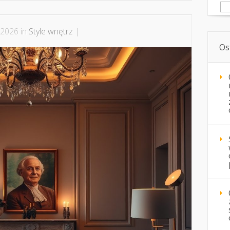
Sz
 2026 in
Style wnętrz
|
Os