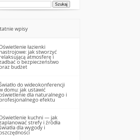
ukaj:
tatnie wpisy
Oświetlenie łazienki
nastrojowe: jak stworzyć
relaksującą atmosferę i
zadbać o bezpieczeństwo
oraz budżet
Światło do wideokonferencji
w domu: jak ustawić
oświetlenie dla naturalnego i
profesjonalnego efektu
Oświetlenie kuchni — jak
zaplanować strefy i źródła
światła dla wygody i
oszczędności