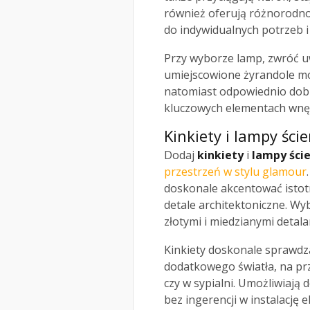
również oferują różnorodno
do indywidualnych potrzeb i 
Przy wyborze lamp, zwróć u
umiejscowione żyrandole m
natomiast odpowiednio dob
kluczowych elementach wnęt
Kinkiety i lampy ści
Dodaj
kinkiety
i
lampy ści
przestrzeń w stylu glamour
doskonale akcentować istotn
detale architektoniczne. Wy
złotymi i miedzianymi detal
Kinkiety doskonale sprawdzą
dodatkowego światła, na prz
czy w sypialni. Umożliwiają
bez ingerencji w instalację 