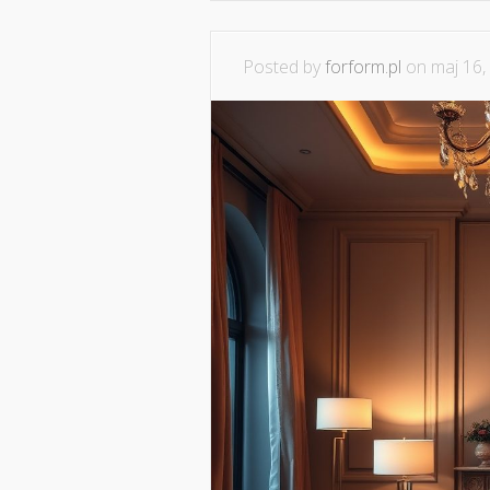
Posted by
forform.pl
on maj 16,