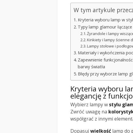
W tym artykule przec
Kryteria wyboru lamp w styl
Typy lamp glamour łączące 
Żyrandole i lampy wisząc
Kinkiety i lampy ścienne 
Lampy stołowe i podłogow
Materiały i wykończenia pod
Zapewnienie funkcjonalności
barwy światła
Błędy przy wyborze lamp gl
Kryteria wyboru l
elegancję z funkcj
Wybierz lampy w
stylu gla
Zwróć uwagę na
kolorysty
współgrać z innymi elementa
Dopasuj
wielkość
lamp do p