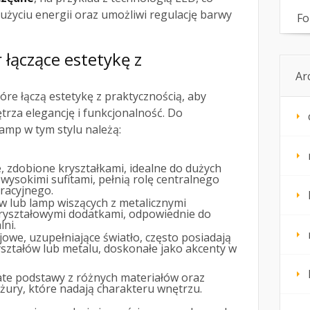
użyciu energii oraz umożliwi regulację barwy
Fo
łączące estetykę z
Ar
tóre łączą estetykę z praktycznością, aby
rza elegancję i funkcjonalność. Do
amp w tym stylu należą:
 zdobione kryształkami, idealne do dużych
wysokimi sufitami, pełnią rolę centralnego
racyjnego.
 lub lamp wiszących z metalicznymi
kryształowymi dodatkami, odpowiednie do
lni.
owe, uzupełniające światło, często posiadają
yształów lub metalu, doskonałe jako akcenty w
te podstawy z różnych materiałów oraz
żury, które nadają charakteru wnętrzu.