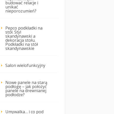
budować relacje i
unikać
nieporozumień?
Pepco podkładki na
stół. Styl
skandynawski a
dekoracja stołu.
Podkładki na stół
skandynawskie
Salon wielofunkcyjny
Nowe panele na starą
podłogę – jak położyć
panele na drewnianej
podłodze?
Umywalka… i co pod