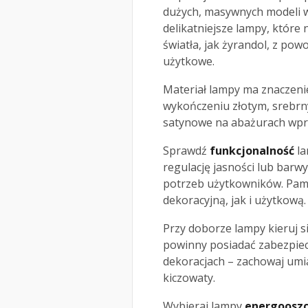
dużych, masywnych modeli w
delikatniejsze lampy, które
światła, jak żyrandol, z po
użytkowe.
Materiał lampy ma znaczeni
wykończeniu złotym, srebrn
satynowe na abażurach wpr
Sprawdź
funkcjonalność
la
regulację jasności lub barw
potrzeb użytkowników. Pami
dekoracyjną, jak i użytkową.
Przy doborze lampy kieruj si
powinny posiadać zabezpiecz
dekoracjach – zachowaj umia
kiczowaty.
Wybieraj lampy
energoosz