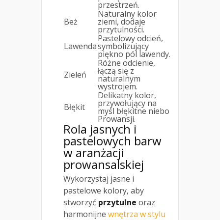
przestrzeń.
Naturalny kolor
Beż
ziemi, dodaje
przytulności.
Pastelowy odcień,
Lawenda
symbolizujący
piękno pól lawendy.
Różne odcienie,
łączą się z
Zieleń
naturalnym
wystrojem.
Delikatny kolor,
przywołujący na
Błękit
myśl błękitne niebo
Prowansji.
Rola jasnych i
pastelowych barw
w aranżacji
prowansalskiej
Wykorzystaj jasne i
pastelowe kolory, aby
stworzyć
przytulne
oraz
harmonijne
wnętrza w stylu