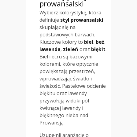
prowansalski
Wybierz kolorystykę, która
definiuje
styl prowansalski
,
skupiając się na
podstawowych barwach.
Kluczowe kolory to
biel
,
beż
,
lawenda
,
zieleń
oraz
błękit
.
Biel i écru są bazowymi
kolorami, które optycznie
powiększają przestrzeń,
wprowadzając światło i
świeżość. Pastelowe odcienie
błękitu oraz lawendy
przywołują widoki pól
kwitnącej lawendy i
błękitnego nieba nad
Prowansją.
Uzupełnij aranżację o