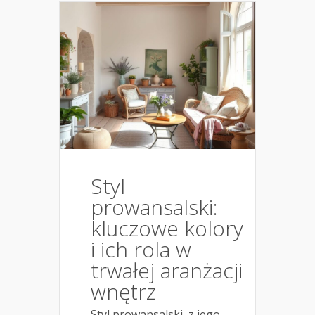
Styl
prowansalski:
kluczowe kolory
i ich rola w
trwałej aranżacji
wnętrz
Styl prowansalski, z jego