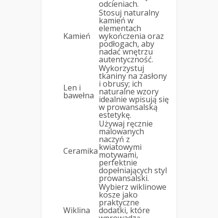
odcieniach.
Stosuj naturalny
kamień w
elementach
Kamień
wykończenia oraz
podłogach, aby
nadać wnętrzu
autentyczność.
Wykorzystuj
tkaniny na zasłony
i obrusy; ich
Len i
naturalne wzory
bawełna
idealnie wpisują się
w prowansalską
estetykę.
Używaj ręcznie
malowanych
naczyń z
kwiatowymi
Ceramika
motywami,
perfektnie
dopełniających styl
prowansalski.
Wybierz wiklinowe
kosze jako
praktyczne
Wiklina
dodatki, które
wprowadzą