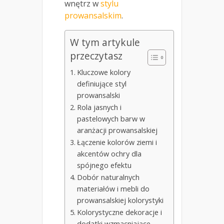
wnętrz w
stylu
prowansalskim
.
W tym artykule
przeczytasz
Kluczowe kolory
definiujące styl
prowansalski
Rola jasnych i
pastelowych barw w
aranżacji prowansalskiej
Łączenie kolorów ziemi i
akcentów ochry dla
spójnego efektu
Dobór naturalnych
materiałów i mebli do
prowansalskiej kolorystyki
Kolorystyczne dekoracje i
dodatki wzmacniające