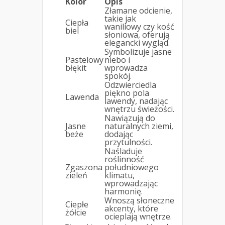
Kolor
Opis
Złamane odcienie,
takie jak
Ciepła
waniliowy czy kość
biel
słoniowa, oferują
elegancki wygląd.
Symbolizuje jasne
Pastelowy
niebo i
błękit
wprowadza
spokój.
Odzwierciedla
piękno pola
Lawenda
lawendy, nadając
wnętrzu świeżości.
Nawiązują do
Jasne
naturalnych ziemi,
beże
dodając
przytulności.
Naśladuje
roślinność
Zgaszona
południowego
zieleń
klimatu,
wprowadzając
harmonię.
Wnoszą słoneczne
Ciepłe
akcenty, które
żółcie
ocieplają wnętrze.