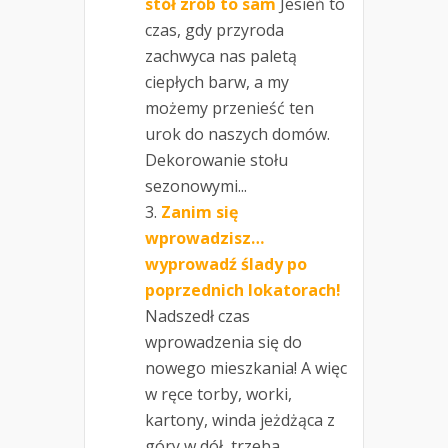
stół zrób to sam
Jesień to
czas, gdy przyroda
zachwyca nas paletą
ciepłych barw, a my
możemy przenieść ten
urok do naszych domów.
Dekorowanie stołu
sezonowymi...
Zanim się
wprowadzisz…
wyprowadź ślady po
poprzednich lokatorach!
Nadszedł czas
wprowadzenia się do
nowego mieszkania! A więc
w ręce torby, worki,
kartony, winda jeżdżąca z
góry w dół, trzeba