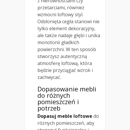
z nierównościami czy
przetarciami, również
wzmocni loftowy styl.
Odsłonięta cegła stanowi nie
tylko element dekoracyjny,
ale także nadaje głębi i unika
monotonii gładkich
powierzchni. W ten sposób
stworzysz autentyczną
atmosferę loftową, która
będzie przyciągać wzrok i
zachwycać.
Dopasowanie mebli
do różnych
pomieszczeń i
potrzeb
Dopasuj meble loftowe
do
różnych pomieszczeń, aby
stworzyć funkcjonalną i