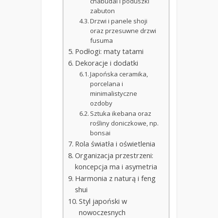
chabudai i poduszki
zabuton
Drzwi i panele shoji
oraz przesuwne drzwi
fusuma
Podłogi: maty tatami
Dekoracje i dodatki
Japońska ceramika,
porcelana i
minimalistyczne
ozdoby
Sztuka ikebana oraz
rośliny doniczkowe, np.
bonsai
Rola światła i oświetlenia
Organizacja przestrzeni:
koncepcja ma i asymetria
Harmonia z naturą i feng
shui
Styl japoński w
nowoczesnych