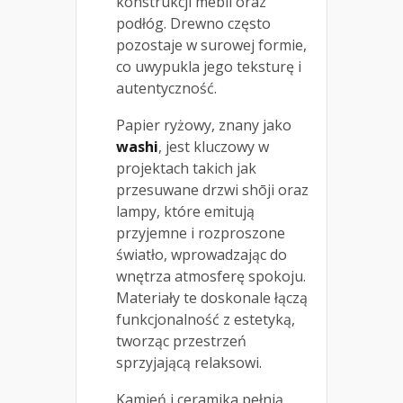
konstrukcji mebli oraz
podłóg. Drewno często
pozostaje w surowej formie,
co uwypukla jego teksturę i
autentyczność.
Papier ryżowy, znany jako
washi
, jest kluczowy w
projektach takich jak
przesuwane drzwi shōji oraz
lampy, które emitują
przyjemne i rozproszone
światło, wprowadzając do
wnętrza atmosferę spokoju.
Materiały te doskonale łączą
funkcjonalność z estetyką,
tworząc przestrzeń
sprzyjającą relaksowi.
Kamień i ceramika pełnią