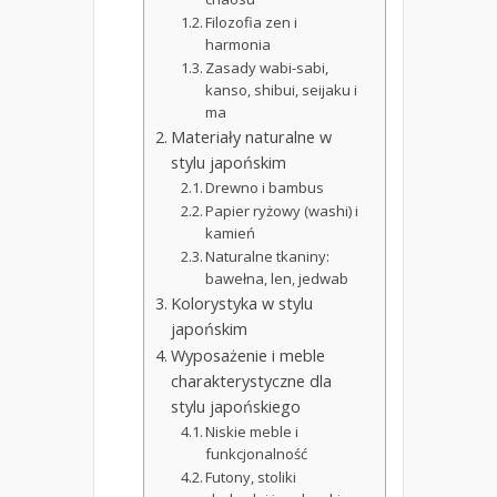
Filozofia zen i
harmonia
Zasady wabi-sabi,
kanso, shibui, seijaku i
ma
Materiały naturalne w
stylu japońskim
Drewno i bambus
Papier ryżowy (washi) i
kamień
Naturalne tkaniny:
bawełna, len, jedwab
Kolorystyka w stylu
japońskim
Wyposażenie i meble
charakterystyczne dla
stylu japońskiego
Niskie meble i
funkcjonalność
Futony, stoliki