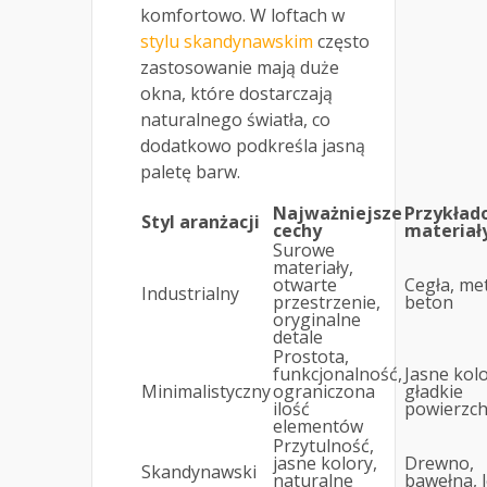
komfortowo. W loftach w
stylu skandynawskim
często
zastosowanie mają duże
okna, które dostarczają
naturalnego światła, co
dodatkowo podkreśla jasną
paletę barw.
Najważniejsze
Przykład
Styl aranżacji
cechy
materiał
Surowe
materiały,
otwarte
Cegła, met
Industrialny
przestrzenie,
beton
oryginalne
detale
Prostota,
funkcjonalność,
Jasne kolo
Minimalistyczny
ograniczona
gładkie
ilość
powierzch
elementów
Przytulność,
jasne kolory,
Drewno,
Skandynawski
naturalne
bawełna, 