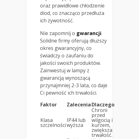
oraz prawidłowe chłodzenie
diod, co znacząco przedłuża
ich żywotność.
Nie zapomnij o
gwarancji
.
Solidne firmy oferują dłuższy
okres gwarancyjny, co
świadczy o zaufaniu do
jakości swoich produktów.
Zainwestuj w lampy z
gwarancją wynoszącą
przynajmniej 2-3 lata, co daje
Ci pewność ich trwałości.
Faktor
Zalecenia
Dlaczego
Chroni
przed
Klasa
IP44 lub
wilgocią i
szczelności
wyższa
kurzem,
zwiększa
trwałość.