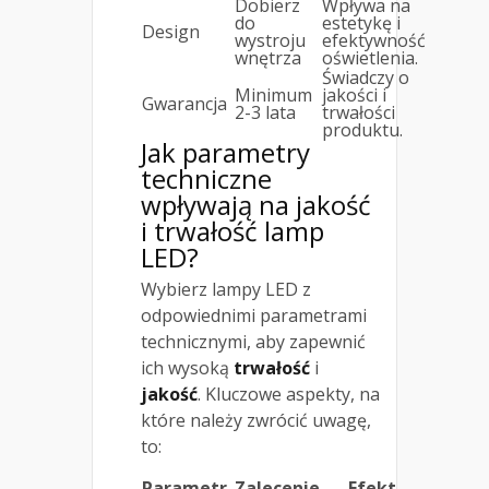
Dobierz
Wpływa na
do
estetykę i
Design
wystroju
efektywność
wnętrza
oświetlenia.
Świadczy o
Minimum
jakości i
Gwarancja
2-3 lata
trwałości
produktu.
Jak parametry
techniczne
wpływają na jakość
i trwałość lamp
LED?
Wybierz lampy LED z
odpowiednimi parametrami
technicznymi, aby zapewnić
ich wysoką
trwałość
i
jakość
. Kluczowe aspekty, na
które należy zwrócić uwagę,
to:
Parametr
Zalecenie
Efekt