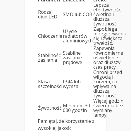
Lepsza
efektywność
Rodzaj
SMD lub COB
świetlna i
diod LED
dłuższa
żywotność.
Zapobiega
Użycie
przegrzewaniu
Chłodzenie
radiatorów
się i zwiększa
aluminiowych
trwałość.
Zapewnia
Stabilne
równomierne
Stabilność
zasilanie
oświetlenie
zasilania
prądowe
oraz dłuższy
czas pracy.
Chroni przed
wilgocią i
Klasa
IP44 lub
kurzem, co
szczelności
wyższa
wpływa na
dłuższą
żywotność.
Więcej godzin
Minimum 30
świecenia bez
Żywotność
000 godzin
wymiany
lampy.
Pamiętaj, że korzystanie z
wysokiej jakości