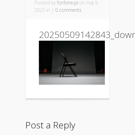
Posted by
forform.pl
on maj 9,
2025 in |
0 comments
20250509142843_down
Post a Reply