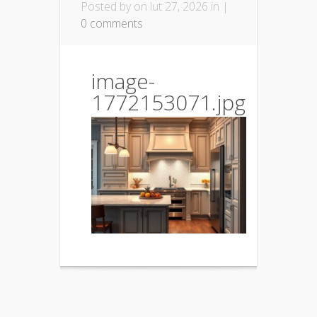
Posted by
on lut 27, 2026 in |
0 comments
image-
1772153071.jpg