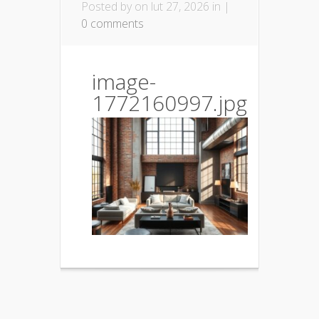
Posted by
on lut 27, 2026 in |
0 comments
image-
1772160997.jpg