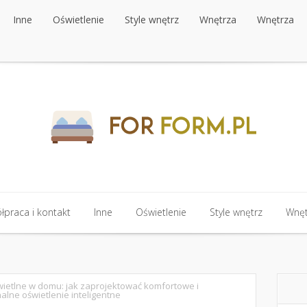
Inne
Oświetlenie
Style wnętrz
Wnętrza
Wnętrza
Inne
Oświetlenie
Style wnętrz
Wnętrza
Wnętrza
praca i kontakt
Inne
Oświetlenie
Style wnętrz
Wnęt
praca i kontakt
Inne
Oświetlenie
Style wnętrz
Wnęt
wietlne w domu: jak zaprojektować komfortowe i
alne oświetlenie inteligentne