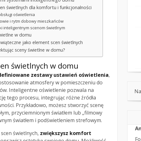
n świetlnych dla komfortu i funkcjonalności
obsługi oświetlenia
rowie i rytm dobowy mieszkańców
ki inteligentnym scenom świetlnym
wietlne w domu
świąteczne jako element scen świetlnych
ektując sceny świetlne w domu?
 scen świetlnych w domu
definiowane zestawy ustawień oświetlenia
,
dostosowanie atmosfery w pomieszczeniu do
ów. Inteligentne oświetlenie pozwala na
Na
cję tego procesu, integrując różne źródła
ywności. Przykładowo, możesz stworzyć scenę
płym, przyciemnionym światłem lub „filmowy
nym światłem i podświetleniem strefowym.
An
 scen świetlnych,
zwiększysz komfort
Fo
i poprawisz estetykę swojego domu. Możliwość