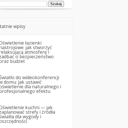
ukaj:
tatnie wpisy
Oświetlenie łazienki
nastrojowe: jak stworzyć
relaksującą atmosferę i
zadbać o bezpieczeństwo
oraz budżet
Światło do wideokonferencji
w domu: jak ustawić
oświetlenie dla naturalnego i
profesjonalnego efektu
Oświetlenie kuchni — jak
zaplanować strefy i źródła
światła dla wygody i
oszczędności