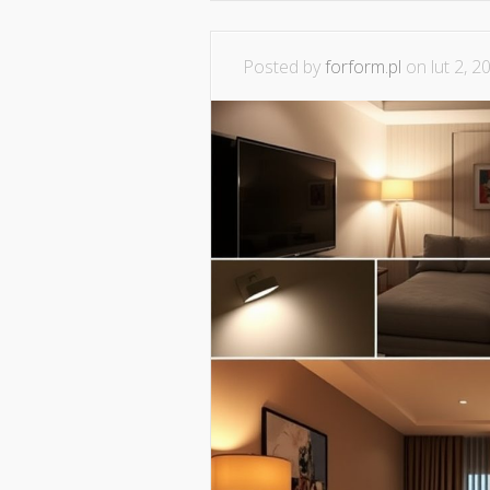
Posted by
forform.pl
on lut 2, 2