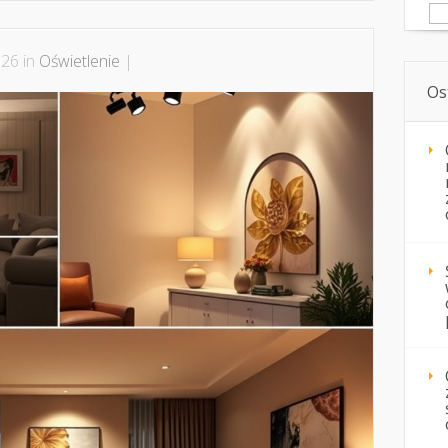
Sz
026 in
Oświetlenie
|
Os