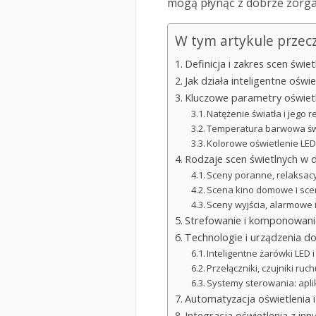
mogą płynąć z dobrze zorga
W tym artykule przec
Definicja i zakres scen świ
Jak działa inteligentne oświ
Kluczowe parametry oświetl
Natężenie światła i jego r
Temperatura barwowa świa
Kolorowe oświetlenie LE
Rodzaje scen świetlnych w
Sceny poranne, relaksacy
Scena kino domowe i sc
Sceny wyjścia, alarmowe 
Strefowanie i komponowanie
Technologie i urządzenia do 
Inteligentne żarówki LED 
Przełączniki, czujniki ruch
Systemy sterowania: aplik
Automatyzacja oświetlenia 
Integracja oświetlenia z i