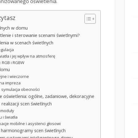
nizowanego oświetlenia.
zytasz
etlnych w domu
etlenie i sterowanie scenami świetlnymi?
enia w scenach świetlnych
egulacja
tła i jej wpływ na atmosferę
D: RGB i RGBW
 domu
jne i wieczorne
ena impreza
i symulacja obecności
 oświetlenia: ogólne, zadaniowe, dekoracyjne
realizacji scen świetlnych
i moduły
u i światła
acje mobilne i asystenci głosowi
i harmonogramy scen świetlnych
nnymi systemami inteligentnego domu