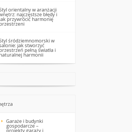
Styl orientalny w aranżacji
wnętrz: najczęstsze błędy i
jak przywrócić harmonię
przestrzeni
Styl śródziemnomorski w
salonie: jak stworzyć
przestrzeń pełną światła i
naturalnej harmonii
ętrza
Garaże i budynki
gospodarcze –
projekty garaży i