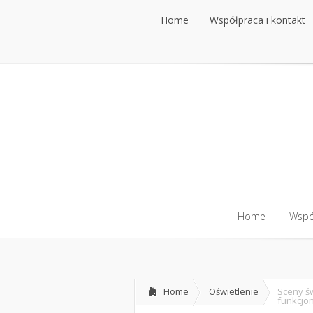
Home
Współpraca i kontakt
Home
Współpraca i kontakt
Home
Współ
Home
Współ
Home
Oświetlenie
Sceny ś
funkcjon