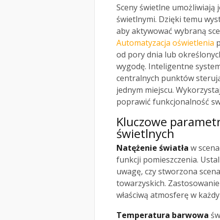
Sceny świetlne umożliwiają
świetlnymi. Dzięki temu wyst
aby aktywować wybraną scen
Automatyzacja oświetlenia
p
od pory dnia lub określony
wygodę. Inteligentne system
centralnych punktów sterują
jednym miejscu. Wykorzystaj
poprawić funkcjonalność s
Kluczowe parametr
świetlnych
Natężenie światła
w scena
funkcji pomieszczenia. Usta
uwagę, czy stworzona scena 
towarzyskich. Zastosowanie
właściwą atmosferę w każdy
Temperatura barwowa
świ