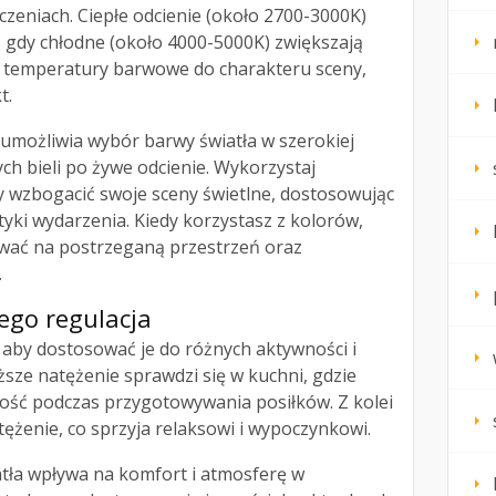
zeniach. Ciepłe odcienie (około 2700-3000K)
s gdy chłodne (około 4000-5000K) zwiększają
rz temperatury barwowe do charakteru sceny,
t.
umożliwia wybór barwy światła w szerokiej
ch bieli po żywe odcienie. Wykorzystaj
y wzbogacić swoje sceny świetlne, dostosowując
tyki wydarzenia. Kiedy korzystasz z kolorów,
wać na postrzeganą przestrzeń oraz
.
jego regulacja
, aby dostosować je do różnych aktywności i
ze natężenie sprawdzi się w kuchni, gdzie
ość podczas przygotowywania posiłków. Z kolei
tężenie, co sprzyja relaksowi i wypoczynkowi.
tła wpływa na komfort i atmosferę w