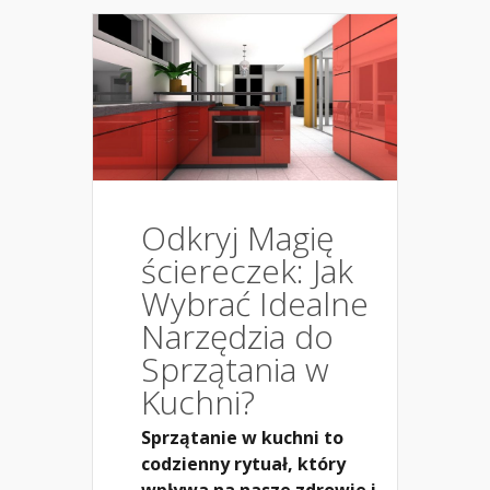
Odkryj Magię
ściereczek: Jak
Wybrać Idealne
Narzędzia do
Sprzątania w
Kuchni?
Sprzątanie w kuchni to
codzienny rytuał, który
wpływa na nasze zdrowie i