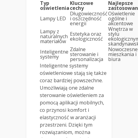
Typ
Kluczowe
Najlepsze
oświetlenia
cechy
zastosowan
Długowieczność
Oświetlenie
Lampy LED
i oszczędność
ogólne i
energii
akcentowe
Wnętrza w
Lampy z
Estetyka oraz
stylu
naturalnych
ekologiczność
ekologicznym
materiałów
skandynaws
Zdalne
Nowoczesne
Inteligentne
sterowanie i
mieszkania i
systemy
personalizacja
biura
Inteligentne systemy
oświetleniowe stają się także
coraz bardziej powszechne.
Umożliwiają one zdalne
sterowanie oświetleniem za
pomocą aplikacji mobilnych,
co przynosi komfort i
elastyczność w aranżacji
przestrzeni. Dzięki tym
rozwiązaniom, można