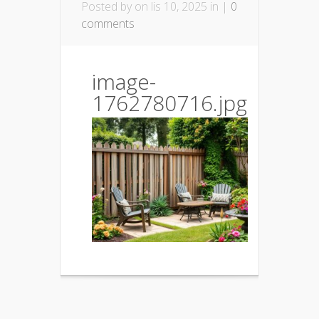
Posted by
on lis 10, 2025 in |
0
comments
image-
1762780716.jpg