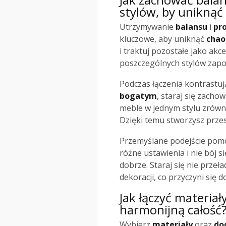
stylów, by uniknąć
Utrzymywanie
balansu
i
pro
kluczowe, aby uniknąć
chao
i traktuj pozostałe jako ak
poszczególnych stylów zapo
Podczas łączenia kontrastuj
bogatym
, staraj się zacho
meble w jednym stylu zrówn
Dzięki temu stworzysz przest
Przemyślane podejście pomo
różne ustawienia i nie bój s
dobrze. Staraj się nie prz
dekoracji, co przyczyni się 
Jak łączyć materiał
harmonijną całość
Wybierz
materiały
oraz
do