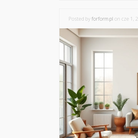
Posted by
forform.pl
on cze 1, 