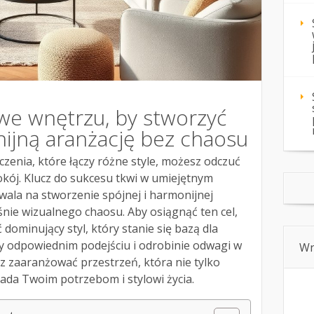
e we wnętrzu, by stworzyć
nijną aranżację bez chaosu
zenia, które łączy różne style, możesz odczuć
okój. Klucz do sukcesu tkwi w umiejętnym
wala na stworzenie spójnej i harmonijnej
śnie wizualnego chaosu. Aby osiągnąć ten cel,
dominujący styl, który stanie się bazą dla
y odpowiednim podejściu i odrobinie odwagi w
Wn
zaaranżować przestrzeń, która nie tylko
iada Twoim potrzebom i stylowi życia.