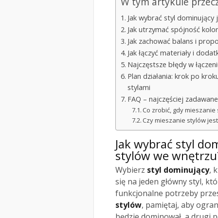
W tym artykule przec
Jak wybrać styl dominujący 
Jak utrzymać spójność kolor
Jak zachować balans i prop
Jak łączyć materiały i dodat
Najczęstsze błędy w łączen
Plan działania: krok po krok
stylami
FAQ – najczęściej zadawane
Co zrobić, gdy mieszanie
Czy mieszanie stylów je
Jak wybrać styl do
stylów we wnętrzu
Wybierz
styl dominujący
, 
się na jeden główny styl, kt
funkcjonalne potrzeby przest
stylów
, pamiętaj, aby ogra
będzie dominował, a drugi pe