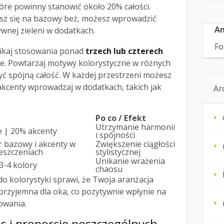
óre powinny stanowić około 20% całości.
jesz się na bazowy beż, możesz wprowadzić
An
ywnej zieleni w dodatkach.
Fo
ikaj stosowania ponad
trzech lub czterech
e. Powtarzaj motywy kolorystyczne w różnych
ć spójną całość. W każdej przestrzeni możesz
akcenty wprowadzaj w dodatkach, takich jak
Ar
Po co / Efekt
Utrzymanie harmonii
e | 20% akcenty
i spójności
or bazowy i akcenty w
Zwiększenie ciągłości
eszczeniach
stylistycznej
Unikanie wrażenia
3-4 kolory
chaosu
do kolorystyki sprawi, że Twoja aranżacja
przyjemna dla oka, co pozytywnie wpłynie na
owania.
s i proporcje poszczególnych