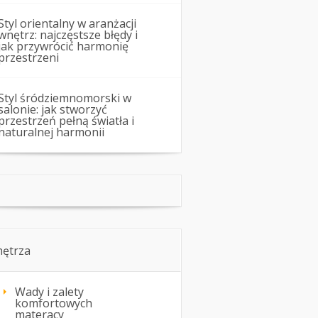
Styl orientalny w aranżacji
wnętrz: najczęstsze błędy i
jak przywrócić harmonię
przestrzeni
Styl śródziemnomorski w
salonie: jak stworzyć
przestrzeń pełną światła i
naturalnej harmonii
ętrza
Wady i zalety
komfortowych
materacy