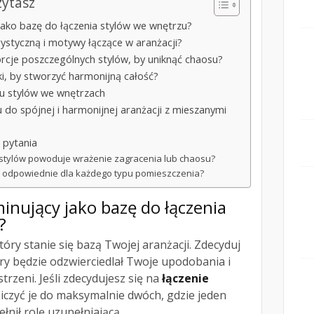
zytasz
jako bazę do łączenia stylów we wnętrzu?
ystyczną i motywy łączące w aranżacji?
orcje poszczególnych stylów, by uniknąć chaosu?
ki, by stworzyć harmonijną całość?
iu stylów we wnętrzach
u do spójnej i harmonijnej aranżacji z mieszanymi
 pytania
 stylów powoduje wrażenie zagracenia lub chaosu?
st odpowiednie dla każdego typu pomieszczenia?
minujący jako bazę do łączenia
?
który stanie się bazą Twojej aranżacji. Zdecyduj
óry będzie odzwierciedlał Twoje upodobania i
rzeni. Jeśli zdecydujesz się na
łączenie
niczyć je do maksymalnie dwóch, gdzie jeden
łnił rolę uzupełniającą.