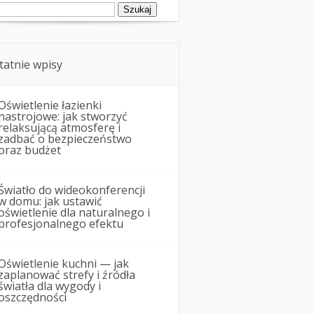
ukaj:
tatnie wpisy
Oświetlenie łazienki
nastrojowe: jak stworzyć
relaksującą atmosferę i
zadbać o bezpieczeństwo
oraz budżet
Światło do wideokonferencji
w domu: jak ustawić
oświetlenie dla naturalnego i
profesjonalnego efektu
Oświetlenie kuchni — jak
zaplanować strefy i źródła
światła dla wygody i
oszczędności