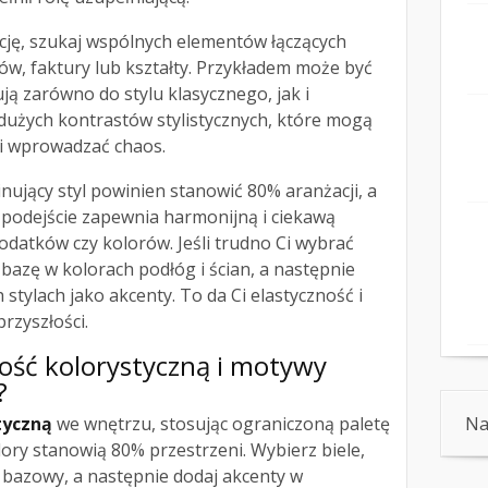
cję, szukaj wspólnych elementów łączących
orów, faktury lub kształty. Przykładem może być
ą zarówno do stylu klasycznego, jak i
dużych kontrastów stylistycznych, które mogą
ń i wprowadzać chaos.
inujący styl powinien stanowić 80% aranżacji, a
o podejście zapewnia harmonijną i ciekawą
datków czy kolorów. Jeśli trudno Ci wybrać
 bazę w kolorach podłóg i ścian, a następnie
stylach jako akcenty. To da Ci elastyczność i
rzyszłości.
ość kolorystyczną i motywy
?
tyczną
we wnętrzu, stosując ograniczoną paletę
Na
lory stanowią 80% przestrzeni. Wybierz biele,
r bazowy, a następnie dodaj akcenty w