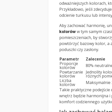
odważniejszych kolorach, kt
Przykładowo, jeśli zdecydu
odcienie turkusu lub intens
Aby zachować harmonię, un
kolorów
w tym samym czasi
pomieszczeniach, by stworzy
powtórzyć bazowy kolor, a 
poduszki czy zasłony.
Parametr
Zalecenie
Proporcje
80% neutraln
kolorów
Powtarzanie
Jednolity kol
kolorów
różnych pomi
Liczba
Maksymalnie 
kolorów
Takie praktyczne podejście 
wnętrz będzie harmonijna i 
komfort codziennego użytk
Jak zachować balan