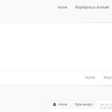
Home
Współpraca i kontakt
Home
Współpraca i kontakt
Home
Współ
Home
Współ
Home
Style wnętrz
Jak łąc
aranżac