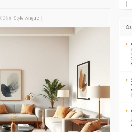
Sz
2026 in
Style wnętrz
|
Os