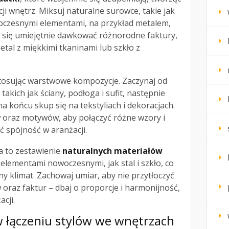
ji wnętrz. Miksuj naturalne surowce, takie jak
woczesnymi elementami, na przykład metalem,
aj się umiejętnie dawkować różnorodne faktury,
etal z miękkimi tkaninami lub szkło z
osując warstwowe kompozycje. Zaczynaj od
akich jak ściany, podłoga i sufit, następnie
a końcu skup się na tekstyliach i dekoracjach.
 oraz motywów, aby połączyć różne wzory i
 spójność w aranżacji.
a to zestawienie
naturalnych materiałów
z elementami nowoczesnymi, jak stal i szkło, co
ny klimat. Zachowaj umiar, aby nie przytłoczyć
raz faktur – dbaj o proporcje i harmonijność,
cji.
w łączeniu stylów we wnętrzach