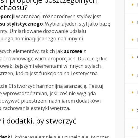
 chaosu?
porcji
w aranżacji różnorodnych stylów jest
su stylistycznego
. Wybierz jeden styl jako bazę
centy. Umiarkowane dozowanie udziału
biega dominacji jednego nad innymi.
ących elementów, takich jak
surowe
z
wać równowagę w ich proporcjach. Duże, ciężkie
oważ lżejszymi elementami w innych stylach.
rzeń, która jest funkcjonalna i estetyczna.
że Ci stworzyć harmonijną aranżację. Testuj
ię wprowadzać zmian, jeśli coś nie wygląda
eładowywać przestrzeni nadmiarem dodatków i
do zachowania estetyki wnętrza.
y i dodatki, by stworzyć
?
datki
, które wzajemnie się uzupełniają, tworząc