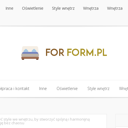
Inne
Oświetlenie
Style wnętrz
Wnętrza
Wnętrza
Inne
Oświetlenie
Style wnętrz
Wnętrza
Wnętrza
praca i kontakt
Inne
Oświetlenie
Style wnętrz
Wnęt
praca i kontakt
Inne
Oświetlenie
Style wnętrz
Wnęt
zyć style we wnętrzu, by stworzyć spójną i harmonijną
ję bez chaosu