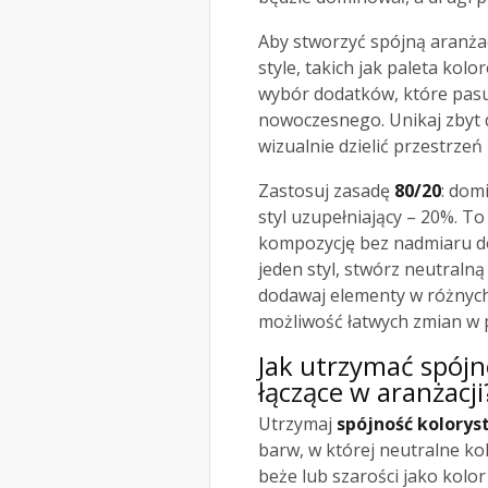
Aby stworzyć spójną aranża
style, takich jak paleta kol
wybór dodatków, które pasuj
nowoczesnego. Unikaj zbyt 
wizualnie dzielić przestrze
Zastosuj zasadę
80/20
: dom
styl uzupełniający – 20%. T
kompozycję bez nadmiaru do
jeden styl, stwórz neutralną
dodawaj elementy w różnych 
możliwość łatwych zmian w p
Jak utrzymać spójn
łączące w aranżacji
Utrzymaj
spójność kolorys
barw, w której neutralne ko
beże lub szarości jako kolo