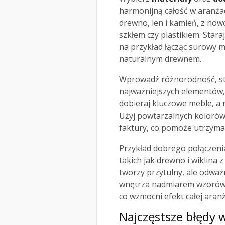
harmonijną całość w aranżac
drewno, len i kamień, z no
szkłem czy plastikiem. Star
na przykład łącząc surowy m
naturalnym drewnem.
Wprowadź różnorodność, st
najważniejszych elementów, t
dobieraj kluczowe meble, a n
Użyj powtarzalnych kolorów
faktury, co pomoże utrzymać
Przykład dobrego połączeni
takich jak drewno i wiklina 
tworzy przytulny, ale odważ
wnętrza nadmiarem wzorów o
co wzmocni efekt całej aranża
Najczęstsze błędy 