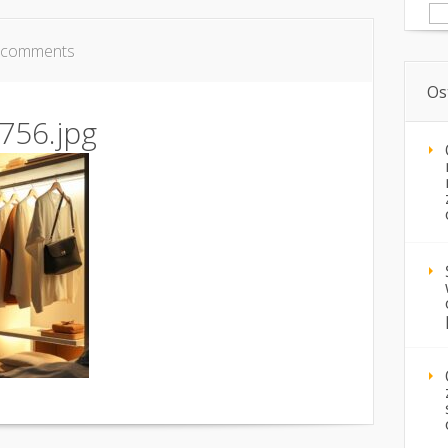
Sz
 comments
Os
756.jpg