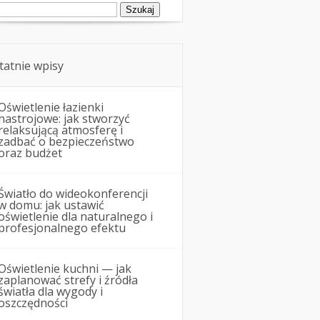
ukaj:
tatnie wpisy
Oświetlenie łazienki
nastrojowe: jak stworzyć
relaksującą atmosferę i
zadbać o bezpieczeństwo
oraz budżet
Światło do wideokonferencji
w domu: jak ustawić
oświetlenie dla naturalnego i
profesjonalnego efektu
Oświetlenie kuchni — jak
zaplanować strefy i źródła
światła dla wygody i
oszczędności