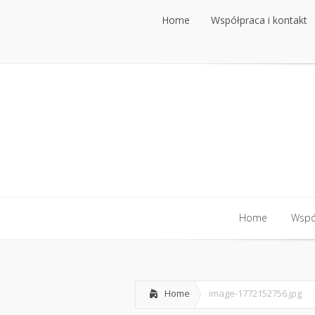
Home
Współpraca i kontakt
Home
Współpraca i kontakt
Home
Współ
Home
Współ
Home
image-1772152756.jpg