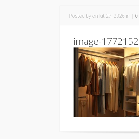
Posted by
on lut 27, 2026 in |
0
image-1772152