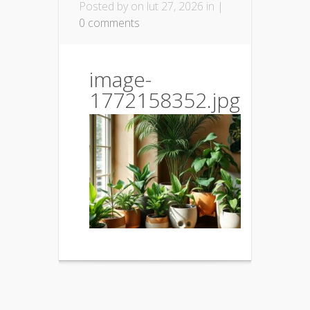
Posted by
on lut 27, 2026 in |
0 comments
image-
1772158352.jpg