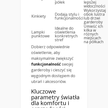
półek
lepszej
widoczności
Wykorzystaj
Dodają stylu i
obok lustra
Kinkiety
funkcjonalności
lub drzwi
garderoby
Umieść ich
Idealne do
kilka w
Lampki
oświetlenia
różnych
punktowe
konkretnych
miejscach
stref
na półkach
Dobierz odpowiednie
oświetlenie, aby
maksymalnie zwiększyć
funkcjonalność
swojej
garderoby i cieszyć się
wygodnym dostępem do
ubrań i akcesoriów.
Kluczowe
parametry światła
dla komfortu i