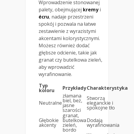
Wprowadzenie stonowanej
palety, obejmującej
kremy
i
écru
, nadaje przestrzeni
spokój i pozwala na łatwe
zestawienie z wyrazistymi
akcentami kolorystycznymi.
Możesz również dodać
głębsze odcienie, takie jak
granat czy butelkowa zieleń,
aby wprowadzić
wyrafinowanie.
Typ
Przykłady
Charakterystyka
koloru
złamana
Stworzą
biel, beż,
Neutralne
eleganckie i
jasne
spokojne tło
szarości
granat,
Głębokie
butelkowa
Dodają
akcenty
zieleń,
wyrafinowania
bordo