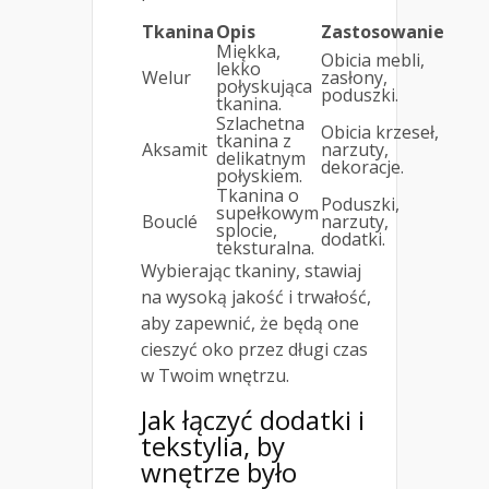
Tkanina
Opis
Zastosowanie
Miękka,
Obicia mebli,
lekko
Welur
zasłony,
połyskująca
poduszki.
tkanina.
Szlachetna
Obicia krzeseł,
tkanina z
Aksamit
narzuty,
delikatnym
dekoracje.
połyskiem.
Tkanina o
Poduszki,
supełkowym
Bouclé
narzuty,
splocie,
dodatki.
teksturalna.
Wybierając tkaniny, stawiaj
na wysoką jakość i trwałość,
aby zapewnić, że będą one
cieszyć oko przez długi czas
w Twoim wnętrzu.
Jak łączyć dodatki i
tekstylia, by
wnętrze było