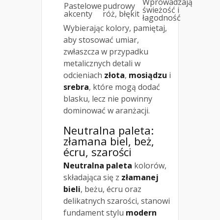
Wprowadzają
Pastelowe
pudrowy
świeżość i
akcenty
róż, błękit
łagodność
Wybierając kolory, pamiętaj,
aby stosować umiar,
zwłaszcza w przypadku
metalicznych detali w
odcieniach
złota
,
mosiądzu
i
srebra
, które mogą dodać
blasku, lecz nie powinny
dominować w aranżacji.
Neutralna paleta:
złamana biel, beż,
écru, szarości
Neutralna paleta
kolorów,
składająca się z
złamanej
bieli
, beżu, écru oraz
delikatnych szarości, stanowi
fundament stylu
modern