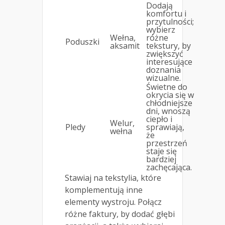
Dodają
komfortu i
przytulności;
wybierz
Wełna,
różne
Poduszki
aksamit
tekstury, by
zwiększyć
interesujące
doznania
wizualne.
Świetne do
okrycia się w
chłodniejsze
dni, wnoszą
ciepło i
Welur,
Pledy
sprawiają,
wełna
że
przestrzeń
staje się
bardziej
zachęcająca.
Stawiaj na tekstylia, które
komplementują inne
elementy wystroju. Połącz
różne faktury, by dodać głębi