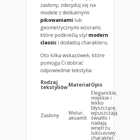
zasłony, zdecyduj się na
modele z delikatnymi
pikowaniami
lub
geometrycznymi wzorami,
które podkreślą styl
modern
classic
i dodadzą charakteru.
Oto kilka wskazówek, które
pomogą Ci dobrać
odpowiednie tekstylia:
Rodzaj
Materiał
Opis
tekstyliów
Eleganckie,
miękkie i
lekko
błyszczące,
Welur,
wpuszczają
Zasłony
aksamit
światło i
nadają
wnętrzu
luksusowy
charakter.