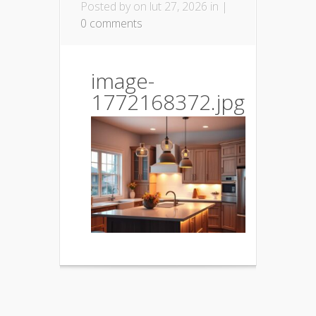
Posted by
on lut 27, 2026 in |
0 comments
image-
1772168372.jpg