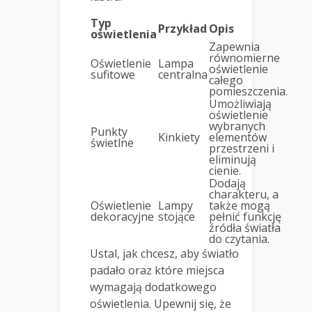
Typ
Przykład
Opis
oświetlenia
Zapewnia
równomierne
Oświetlenie
Lampa
oświetlenie
sufitowe
centralna
całego
pomieszczenia.
Umożliwiają
oświetlenie
wybranych
Punkty
Kinkiety
elementów
świetlne
przestrzeni i
eliminują
cienie.
Dodają
charakteru, a
Oświetlenie
Lampy
także mogą
dekoracyjne
stojące
pełnić funkcję
źródła światła
do czytania.
Ustal, jak chcesz, aby światło
padało oraz które miejsca
wymagają dodatkowego
oświetlenia. Upewnij się, że