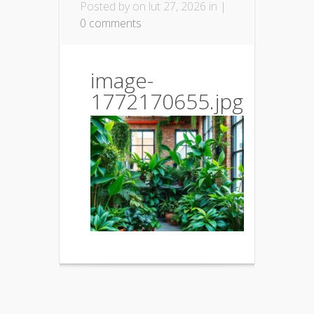
Posted by
on lut 27, 2026 in |
0 comments
image-
1772170655.jpg