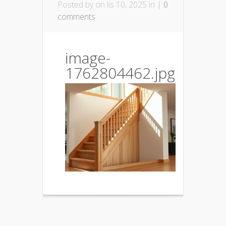
Posted by
on lis 10, 2025 in |
0
comments
image-
1762804462.jpg