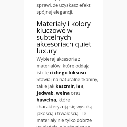
sprawi, że uzyskasz efekt
spójnej elegancji.
Materiały i kolory
kluczowe w
subtelnych
akcesoriach quiet
luxury
Wybieraj akcesoria z
materiałów, które oddają
istotę
cichego luksusu
.
Stawiaj na naturalne tkaniny,
takie jak
kaszmir
,
len
,
jedwab
,
wełna
oraz
bawełna
, które
charakteryzują się wysoką
jakością i trwałością. Te
materiały nie tylko dobrze
wyglądają, ale również są