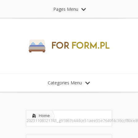
Pages Menu
Categories Menu
Home
20231108121743_g91867c44dce51aee55e7649f4c36ccf80ce8