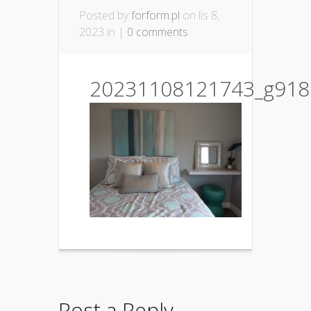
Posted by
forform.pl
on lis 8,
2023 in |
0 comments
20231108121743_g918
Post a Reply