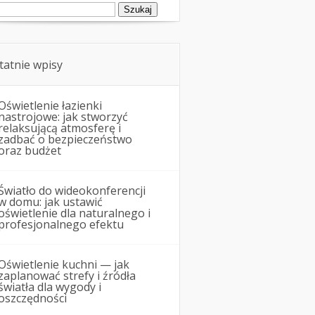
ukaj:
tatnie wpisy
Oświetlenie łazienki
nastrojowe: jak stworzyć
relaksującą atmosferę i
zadbać o bezpieczeństwo
oraz budżet
Światło do wideokonferencji
w domu: jak ustawić
oświetlenie dla naturalnego i
profesjonalnego efektu
Oświetlenie kuchni — jak
zaplanować strefy i źródła
światła dla wygody i
oszczędności