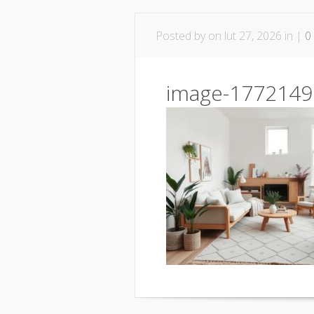
Posted by
on lut 27, 2026 in |
0
image-1772149