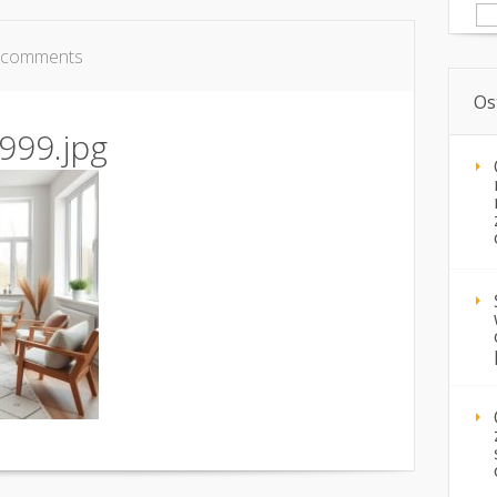
Sz
 comments
Os
999.jpg