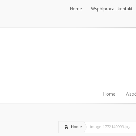
Home
Współpraca i kontakt
Home
Współpraca i kontakt
Home
Współ
Home
Współ
Home
image-1772149999.jpg