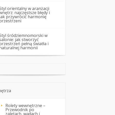
Styl orientalny w aranżacji
wnętrz: najczęstsze błędy i
jak przywrócić harmonię
przestrzeni
Styl śródziemnomorski w
salonie: jak stworzyć
przestrzeń pełną światła i
naturalnej harmonii
ętrza
Rolety wewnętrzne –
Przewodnik po
zaletach, wadach i