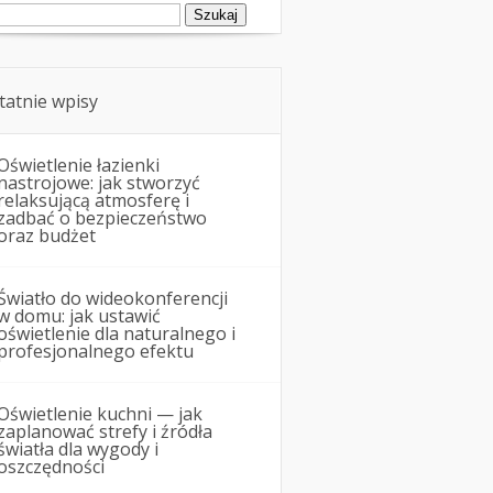
ukaj:
tatnie wpisy
Oświetlenie łazienki
nastrojowe: jak stworzyć
relaksującą atmosferę i
zadbać o bezpieczeństwo
oraz budżet
Światło do wideokonferencji
w domu: jak ustawić
oświetlenie dla naturalnego i
profesjonalnego efektu
Oświetlenie kuchni — jak
zaplanować strefy i źródła
światła dla wygody i
oszczędności