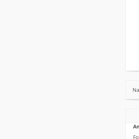
Na
An
Fo