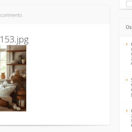
Sz
 comments
Os
153.jpg