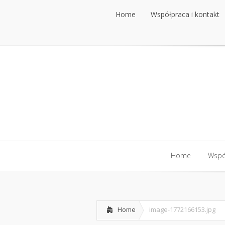
Home
Współpraca i kontakt
Home
Współpraca i kontakt
Home
Współ
Home
Współ
Home
image-1772166153.jpg