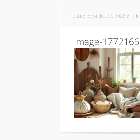
Posted by
on lut 27, 2026 in |
0
image-1772166