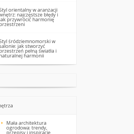
Styl orientalny w aranżacji
wnętrz: najczęstsze błędy i
jak przywrócić harmonię
przestrzeni
Styl śródziemnomorski w
salonie: jak stworzyć
przestrzeń pełną światła i
naturalnej harmonii
ętrza
Mała architektura
ogrodowa: trendy,
przepisy i inspiracje