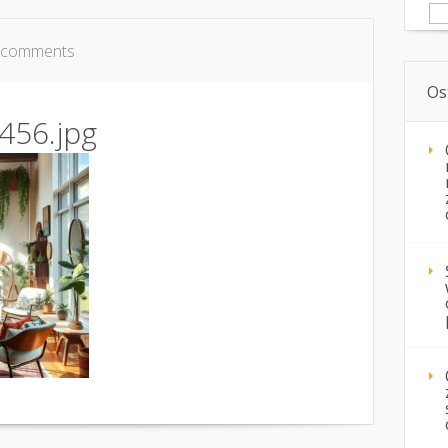
Sz
 comments
Os
456.jpg