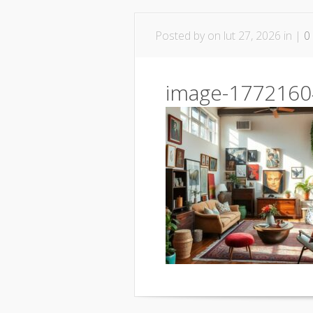
Posted by
on lut 27, 2026 in |
0
image-1772160