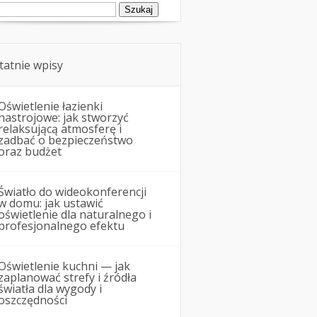
ukaj:
tatnie wpisy
Oświetlenie łazienki
nastrojowe: jak stworzyć
relaksującą atmosferę i
zadbać o bezpieczeństwo
oraz budżet
Światło do wideokonferencji
w domu: jak ustawić
oświetlenie dla naturalnego i
profesjonalnego efektu
Oświetlenie kuchni — jak
zaplanować strefy i źródła
światła dla wygody i
oszczędności