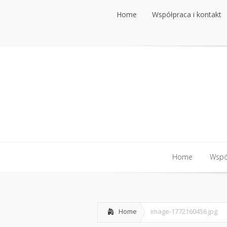
Home
Współpraca i kontakt
Home
Współpraca i kontakt
Home
Współ
Home
Współ
Home
image-1772160456.jpg