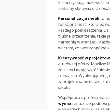
klienci zyskują możliwość kr
unikalny styl życia oraz os
Personalizacja mebli
to ni
funkcjonalność, która pozw
każdego pomieszczenia. Dz
trudne przestrzenie, takie j
harmonię w aranżacji. Każdy
wnętrza, co tworzy spójną 
Kreatywność w projektow
atutów tej oferty. Możliwoś
że klienci mogą wyróżnić si
rozwiązań. Wybierając eleg
zaprojektowane detale, każ
sztuki.
Współpraca z profesjonalis
wymiar
znacząco podnosi j
w kwestiach stylu oraz sele