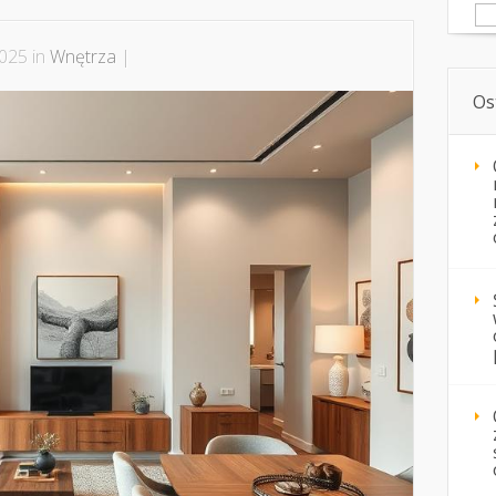
Sz
2025 in
Wnętrza
|
Os