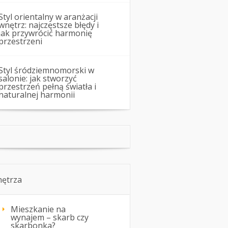
Styl orientalny w aranżacji
wnętrz: najczęstsze błędy i
jak przywrócić harmonię
przestrzeni
Styl śródziemnomorski w
salonie: jak stworzyć
przestrzeń pełną światła i
naturalnej harmonii
ętrza
Mieszkanie na
wynajem – skarb czy
skarbonka?