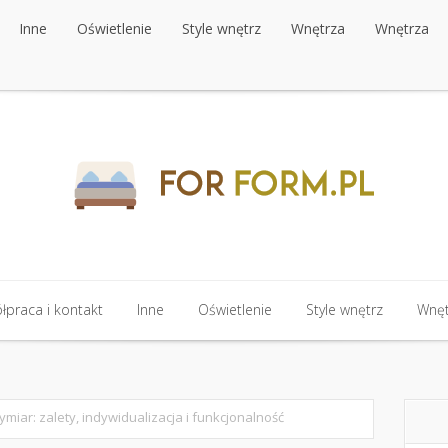
Inne
Oświetlenie
Style wnętrz
Wnętrza
Wnętrza
Inne
Oświetlenie
Style wnętrz
Wnętrza
Wnętrza
praca i kontakt
Inne
Oświetlenie
Style wnętrz
Wnęt
praca i kontakt
Inne
Oświetlenie
Style wnętrz
Wnęt
miar: zalety, indywidualizacja i funkcjonalność