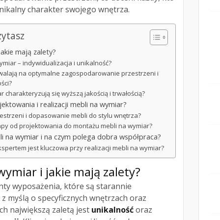
unikalny charakter swojego wnętrza.
zytasz
akie mają zalety?
wymiar – indywidualizacja i unikalność?
walają na optymalne zagospodarowanie przestrzeni i
ści?
charakteryzują się wyższą jakością i trwałością?
ktowania i realizacji mebli na wymiar?
zestrzeni i dopasowanie mebli do stylu wnętrza?
tapy od projektowania do montażu mebli na wymiar?
i na wymiar i na czym polega dobra współpraca?
spertem jest kluczowa przy realizacji mebli na wymiar?
ymiar i jakie mają zalety?
ty wyposażenia, które są starannie
z myślą o specyficznych wnętrzach oraz
h największą zaletą jest
unikalność
oraz