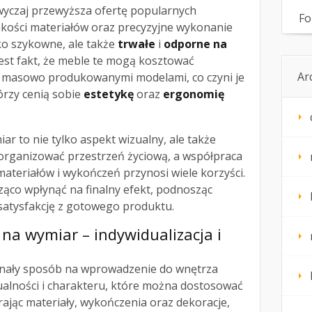
wyczaj przewyższa ofertę popularnych
Fo
jakości materiałów oraz precyzyjne wykonanie
lko szykowne, ale także
trwałe
i
odporne na
 jest fakt, że meble te mogą kosztować
Ar
 masowo produkowanymi modelami, co czyni je
tórzy cenią sobie
estetykę
oraz
ergonomię
ar to nie tylko aspekt wizualny, ale także
zorganizować przestrzeń życiową, a współpraca
ateriałów i wykończeń przynosi wiele korzyści.
ząco wpłynąć na finalny efekt, podnosząc
satysfakcję z gotowego produktu.
i na wymiar – indywidualizacja i
nały sposób na wprowadzenie do wnętrza
alności i charakteru, które można dostosować
ając materiały, wykończenia oraz dekoracje,