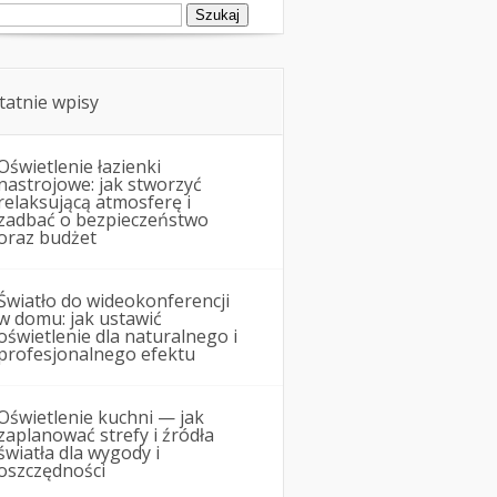
ukaj:
tatnie wpisy
Oświetlenie łazienki
nastrojowe: jak stworzyć
relaksującą atmosferę i
zadbać o bezpieczeństwo
oraz budżet
Światło do wideokonferencji
w domu: jak ustawić
oświetlenie dla naturalnego i
profesjonalnego efektu
Oświetlenie kuchni — jak
zaplanować strefy i źródła
światła dla wygody i
oszczędności