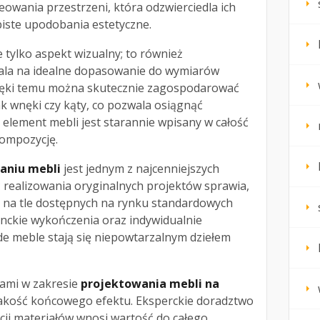
eowania przestrzeni, która odzwierciedla ich
obiste upodobania estetyczne.
e tylko aspekt wizualny; to również
ala na idealne dopasowanie do wymiarów
ięki temu można skutecznie zagospodarować
ak wnęki czy kąty, co pozwala osiągnąć
 element mebli jest starannie wpisany w całość
kompozycję.
aniu mebli
jest jednym z najcenniejszych
ć realizowania oryginalnych projektów sprawia,
ę na tle dostępnych na rynku standardowych
anckie wykończenia oraz indywidualnie
de meble stają się niepowtarzalnym dziełem
tami w zakresie
projektowania mebli na
akość końcowego efektu. Eksperckie doradztwo
kcji materiałów wnosi wartość do całego