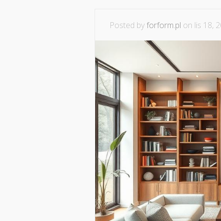
Posted by
forform.pl
on lis 18, 