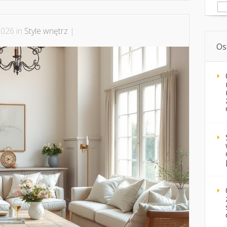
Sz
2026 in
Style wnętrz
|
Os