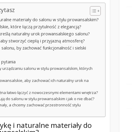
zytasz
turalne materiały do salonu w stylu prowansalskim?
kie, które łączą przytulność z elegancją?
dkreślą naturalny urok prowansalskiego salonu?
 aby stworzyć ciepłą i przyjazną atmosferę?
salonu, by zachować funkcjonalność i sielski
 pytania
zy urządzaniu salonu w stylu prowansalskim, których
owansalskie, aby zachować ich naturalny urok na
ożna łatwo łączyć z nowoczesnymi elementami wnętrza?
sują do salonu w stylu prowansalskim i jak o nie dbać?
st mały, a chcemy zachować przestronność stylu
tykę i naturalne materiały do