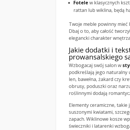
Fotele
w klasycznych kszt
rattan lub wiklina, będą 
Twoje meble powinny mieć le
Dbaj o to, aby całość tworz
elegancki charakter wnętrza
Jakie dodatki i tek
prowansalskiego s
Wzbogacaj swój salon w
st
podkreślają jego naturalny 
len, bawełna, żakard czy kre
obrusy, poduszki oraz narz
roślinnymi dodają romantyc
Elementy ceramiczne, takie j
suszonymi kwiatami, szczeg
zapach. Wiklinowe kosze wp
świeczniki i latarenki wzbo