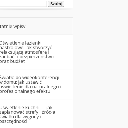
ukaj:
tatnie wpisy
Oświetlenie łazienki
nastrojowe: jak stworzyć
relaksującą atmosferę i
zadbać o bezpieczeństwo
oraz budżet
Światło do wideokonferencji
w domu: jak ustawić
oświetlenie dla naturalnego i
profesjonalnego efektu
Oświetlenie kuchni — jak
zaplanować strefy i źródła
światła dla wygody i
oszczędności