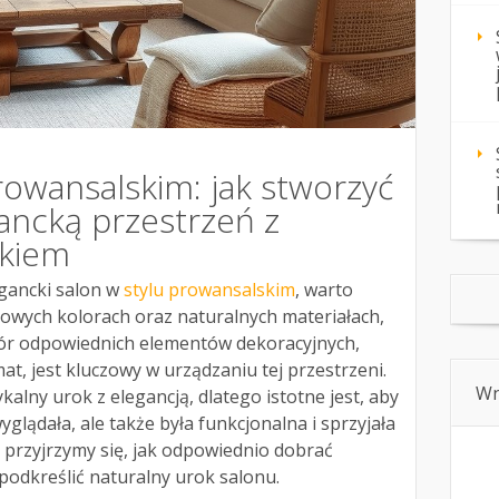
rowansalskim: jak stworzyć
gancką przestrzeń z
okiem
egancki salon w
stylu prowansalskim
, warto
elowych kolorach oraz naturalnych materiałach,
ybór odpowiednich elementów dekoracyjnych,
at, jest kluczowy w urządzaniu tej przestrzeni.
Wn
ykalny urok z elegancją, dlatego istotne jest, aby
yglądała, ale także była funkcjonalna i sprzyjała
 przyjrzymy się, jak odpowiednio dobrać
 podkreślić naturalny urok salonu.