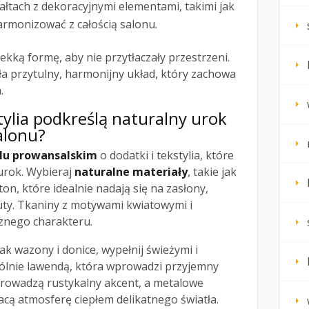
ałtach z dekoracyjnymi elementami, takimi jak
harmonizować z całością salonu.
kką formę, aby nie przytłaczały przestrzeni.
yła przytulny, harmonijny układ, który zachowa
.
stylia podkreślą naturalny urok
alonu?
ylu prowansalskim
o dodatki i tekstylia, które
urok. Wybieraj
naturalne materiały
, takie jak
ton, które idealnie nadają się na zasłony,
uty. Tkaniny z motywami kwiatowymi i
znego charakteru.
ak wazony i donice, wypełnij świeżymi i
ólnie lawendą, która wprowadzi przyjemny
rowadzą rustykalny akcent, a metalowe
gacą atmosferę ciepłem delikatnego światła.