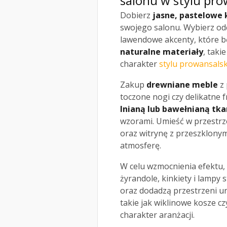
salonu w stylu pr
Dobierz
jasne, pastelowe 
swojego salonu. Wybierz odc
lawendowe akcenty, które bę
naturalne materiały
, taki
charakter
stylu prowansals
Zakup
drewniane meble
z 
toczone nogi czy delikatne 
lnianą lub bawełnianą tka
wzorami. Umieść w przestr
oraz witrynę z przeszklonym
atmosferę.
W celu wzmocnienia efektu,
żyrandole, kinkiety i lampy
oraz dodadzą przestrzeni ur
takie jak wiklinowe kosze c
charakter aranżacji.