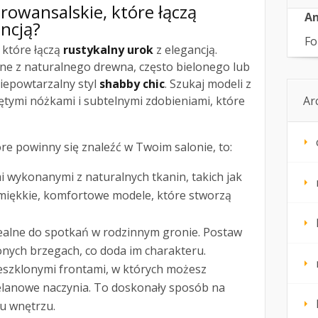
rowansalskie, które łączą
An
ancją?
Fo
, które łączą
rustykalny urok
z elegancją.
e z naturalnego drewna, często bielonego lub
iepowtarzalny styl
shabby chic
. Szukaj modeli z
iętymi nóżkami i subtelnymi zdobieniami, które
Ar
re powinny się znaleźć w Twoim salonie, to:
i wykonanymi z naturalnych tkanin, takich jak
 miękkie, komfortowe modele, które stworzą
ealne do spotkań w rodzinnym gronie. Postaw
onych brzegach, co doda im charakteru.
eszklonymi frontami, w których możesz
lanowe naczynia. To doskonały sposób na
u wnętrzu.