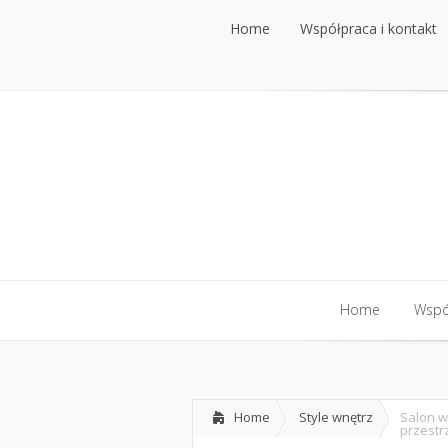
Home
Współpraca i kontakt
Home
Współpraca i kontakt
Home
Współ
Home
Współ
Home
Style wnętrz
Salon w
przestr