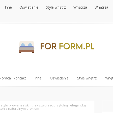
Inne
Oświetlenie
Style wnętrz
Wnętrza
Wnętrza
Inne
Oświetlenie
Style wnętrz
Wnętrza
Wnętrza
praca i kontakt
Inne
Oświetlenie
Style wnętrz
Wnęt
praca i kontakt
Inne
Oświetlenie
Style wnętrz
Wnęt
 stylu prowansalskim: jak stworzyć przytulną i elegancką
zeń z naturalnym urokiem