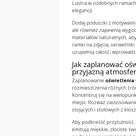
Lustra w ozdobnych ramach 
elegancji.
Dodaj poduszki z motywami r
ale również zapewnią wygodę
materiałów naturalnych, aby
ramki na zdjęcia, serwetni
uzupełnią całość, wprowadza
Jak zaplanować oświ
przyjazną atmosfe
Zaplanowanie
oświetlenia
rozmieszczenia różnych źród
Koncentruj się na wielopun
miejsc. Rozważ zastosowani
stojących i stołowych z klos
Aby podkreślić przytulność,
emitują miękkie, złociste ś