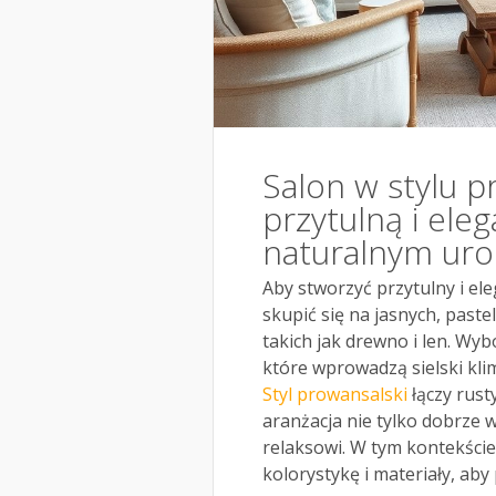
Salon w stylu p
przytulną i ele
naturalnym ur
Aby stworzyć przytulny i el
skupić się na jasnych, past
takich jak drewno i len. W
które wprowadzą sielski klim
Styl prowansalski
łączy rust
aranżacja nie tylko dobrze w
relaksowi. W tym kontekście
kolorystykę i materiały, aby