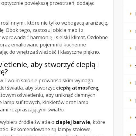
optycznie powiększą przestrzeń, dodając
oślinnymi, które nie tylko wzbogacą aranżację,
. Obok tego, zastosuj obicia mebli z
 wprowadzić harmonię i sielski klimat. Ozdobne
ki oraz emaliowane pojemniki kuchenne
jąc do wnętrza świeżość i klasyczne piękno.
etlenie, aby stworzyć ciepłą i
rę?
w Twoim salonie prowansalskim wymaga
eł światła, aby stworzyć
ciepłą atmosferę
.
ktowym oświetleniu, aby uniknąć ciemnych
e lamp sufitowych, kinkietów oraz lamp
zami rozpraszającymi światło.
 wybierz źródła światła o
ciepłej barwie
, które
wiatło. Rekomendowane są lampy stołowe,