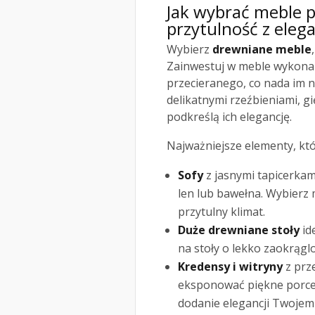
Jak wybrać meble p
przytulność z eleg
Wybierz
drewniane meble
Zainwestuj w meble wykonan
przecieranego, co nada im n
delikatnymi rzeźbieniami, g
podkreślą ich elegancję.
Najważniejsze elementy, któ
Sofy
z jasnymi tapicerkam
len lub bawełna. Wybierz
przytulny klimat.
Duże drewniane stoły
id
na stoły o lekko zaokrągl
Kredensy i witryny
z prz
eksponować piękne porce
dodanie elegancji Twojem