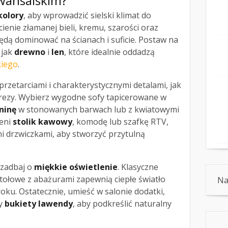
owansalskim?
kolory
, aby wprowadzić sielski klimat do
ienie złamanej bieli, kremu, szarości oraz
dą dominować na ścianach i suficie. Postaw na
e jak
drewno
i
len
, które idealnie oddadzą
kiego
.
przetarciami i charakterystycznymi detalami, jak
frezy. Wybierz wygodne sofy tapicerowane w
ninę
w stonowanych barwach lub z kwiatowymi
zeni
stolik kawowy
, komodę lub szafkę RTV,
i drzwiczkami, aby stworzyć przytulną
 zadbaj o
miękkie oświetlenie
. Klasyczne
 stołowe z abażurami zapewnią ciepłe światło
Na
oku. Ostatecznie, umieść w salonie dodatki,
zy
bukiety lawendy
, aby podkreślić naturalny