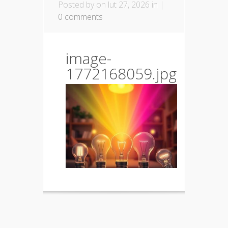
Posted by
on lut 27, 2026 in |
0 comments
image-
1772168059.jpg