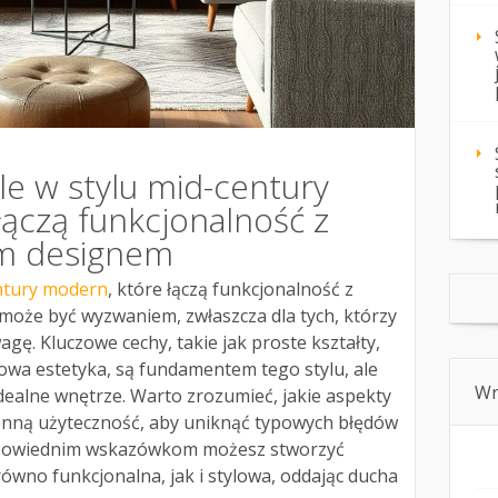
le w stylu mid-century
łączą funkcjonalność z
m designem
entury modern
, które łączą funkcjonalność z
że być wyzwaniem, zwłaszcza dla tych, którzy
agę. Kluczowe cechy, takie jak proste kształty,
kowa estetyka, są fundamentem tego stylu, ale
Wn
idealne wnętrze. Warto zrozumieć, jakie aspekty
ienną użyteczność, aby uniknąć typowych błędów
odpowiednim wskazówkom możesz stworzyć
równo funkcjonalna, jak i stylowa, oddając ducha