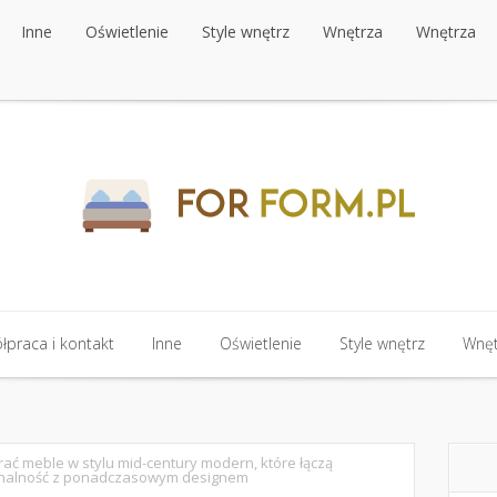
Inne
Oświetlenie
Style wnętrz
Wnętrza
Wnętrza
Inne
Oświetlenie
Style wnętrz
Wnętrza
Wnętrza
praca i kontakt
Inne
Oświetlenie
Style wnętrz
Wnęt
praca i kontakt
Inne
Oświetlenie
Style wnętrz
Wnęt
rać meble w stylu mid-century modern, które łączą
onalność z ponadczasowym designem