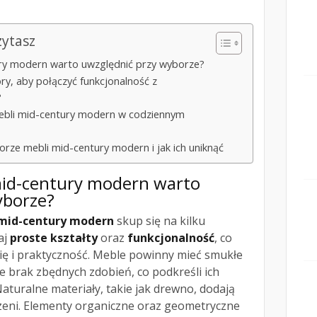
zytasz
ury modern warto uwzględnić przy wyborze?
ory, aby połączyć funkcjonalność z
?
mebli mid-century modern w codziennym
rze mebli mid-century modern i jak ich uniknąć
 mid-century modern warto
yborze?
mid-century modern
skup się na kilku
aj
proste kształty
oraz
funkcjonalność
, co
ę i praktyczność. Meble powinny mieć smukłe
kże brak zbędnych zdobień, co podkreśli ich
Naturalne materiały, takie jak drewno, dodają
trzeni. Elementy organiczne oraz geometryczne