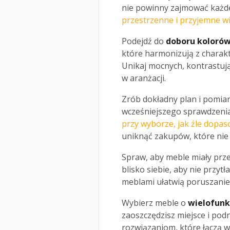
nie powinny zajmować każde
przestrzenne i przyjemne w
Podejdź do
doboru koloró
które harmonizują z charak
Unikaj mocnych, kontrastu
w aranżacji.
Zrób dokładny plan i pomia
wcześniejszego sprawdzeni
przy wyborze, jak źle dopa
uniknąć zakupów, które nie 
Spraw, aby meble miały prze
blisko siebie, aby nie przy
meblami ułatwią poruszanie 
Wybierz meble o
wielofunk
zaoszczędzisz miejsce i podn
rozwiązaniom, które łączą w 