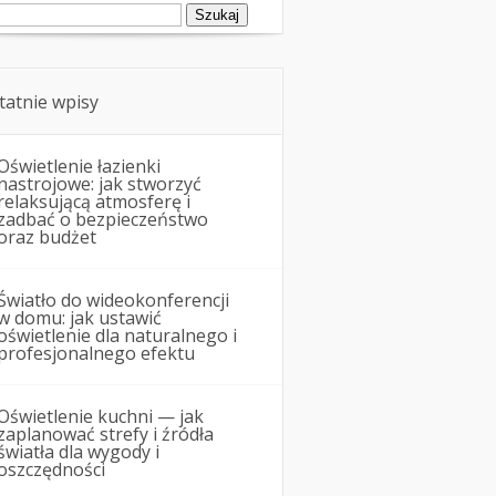
ukaj:
tatnie wpisy
Oświetlenie łazienki
nastrojowe: jak stworzyć
relaksującą atmosferę i
zadbać o bezpieczeństwo
oraz budżet
Światło do wideokonferencji
w domu: jak ustawić
oświetlenie dla naturalnego i
profesjonalnego efektu
Oświetlenie kuchni — jak
zaplanować strefy i źródła
światła dla wygody i
oszczędności