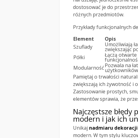
dostosować je do przestrze
różnych przedmiotów.
Przykłady funkcjonalnych det
Element
Opis
Umożliwiają ł
Szuflady
zwiększając p
Łączą otwarte 
Półki
funkcjonalnośc
Pozwala na ła
Modularność
użytkowników
Pamiętaj o trwałości natur
zwiększają ich żywotność i
Zastosowanie prostych, smu
elementów sprawia, że przes
Najczęstsze błędy 
modern i jak ich u
Unikaj
nadmiaru dekoracji
modern. W tym stylu kluczo