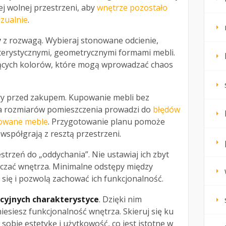
j wolnej przestrzeni, aby
wnętrze pozostało
izualnie
.
w
z rozwagą. Wybieraj stonowane odcienie,
terystycznymi, geometrycznymi formami mebli.
jących kolorów, które mogą wprowadzać chaos
ry przed zakupem. Kupowanie mebli bez
a rozmiarów pomieszczenia prowadzi do
błędów
sowane meble
. Przygotowanie planu pomoże
współgrają z resztą przestrzeni.
strzeń do „oddychania”. Nie ustawiaj ich zbyt
tłaczać wnętrza. Minimalne odstępy między
się i pozwolą zachować ich funkcjonalność.
cyjnych charakterystyce
. Dzięki nim
iesiesz funkcjonalność wnętrza. Skieruj się ku
sobie estetykę i użytkowość, co jest istotne w