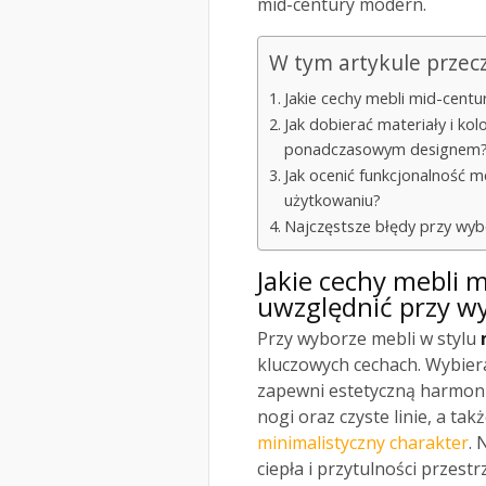
mid-century modern.
W tym artykule przec
Jakie cechy mebli mid-cent
Jak dobierać materiały i kol
ponadczasowym designem
Jak ocenić funkcjonalność 
użytkowaniu?
Najczęstsze błędy przy wybo
Jakie cechy mebli
uwzględnić przy w
Przy wyborze mebli w stylu
kluczowych cechach. Wybier
zapewni estetyczną harmoni
nogi oraz czyste linie, a ta
minimalistyczny charakter
. 
ciepła i przytulności przes