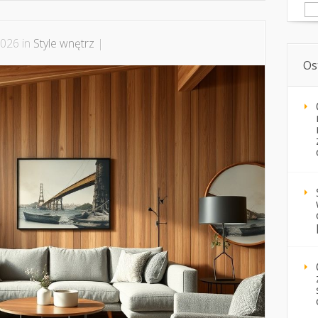
Sz
2026 in
Style wnętrz
|
Os