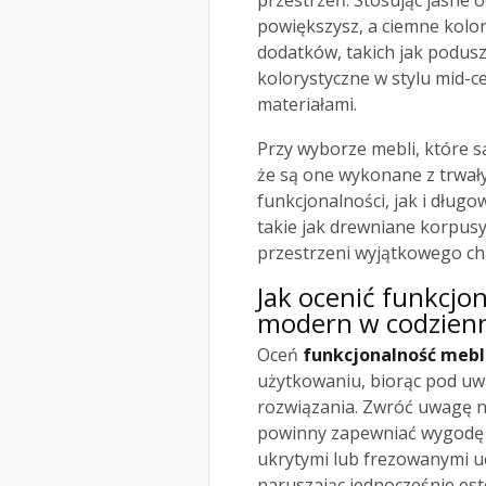
przestrzeń. Stosując jasne 
powiększysz, a ciemne kolo
dodatków, takich jak podusz
kolorystyczne w stylu mid-c
materiałami.
Przy wyborze mebli, które s
że są one wykonane z trwał
funkcjonalności, jak i długo
takie jak drewniane korpusy
przestrzeni wyjątkowego ch
Jak ocenić funkcjo
modern w codzien
Oceń
funkcjonalność mebl
użytkowaniu, biorąc pod uw
rozwiązania. Zwróć uwagę n
powinny zapewniać wygodę i
ukrytymi lub frezowanymi uc
naruszając jednocześnie est