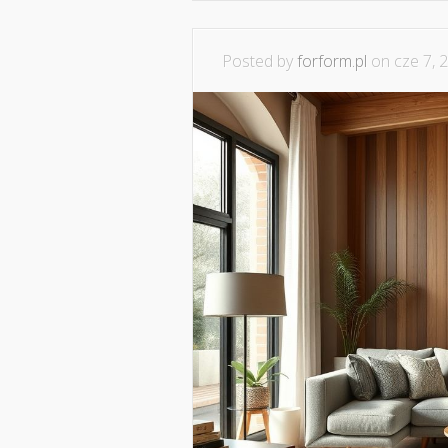
Posted by
forform.pl
on cze 7, 