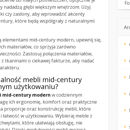
odcienie do małych pomieszczeń, optycznie je
Fo
ry nadadzą głębi większym wnętrzom. Użyj
ki czy zasłony, aby wprowadzić akcenty
entury, które będą współgrały z naturalnymi
Ar
ą elementami mid-century modern, upewnij się,
ych materiałów, co sprzyja zarówno
wieczności. Zastosuj połączenia materiałów,
 z tkaninami o ciekawej fakturze, aby nadać
arakteru.
nalność mebli mid-century
nym użytkowaniu?
i mid-century modern
w codziennym
agę ich ergonomię, komfort oraz praktyczne
a proporcje oraz konstrukcję mebli, które
 łatwość w użytkowaniu. Wybieraj meble z
hwytami, które ułatwiają obsługę, nie
etyki. Dzięki modułowości mebli możesz