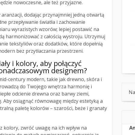
ędzie nowoczesne, ale też przyjazne.
 aranżacji, dodając przynajmniej jedną otwartą
dne przepływanie światła i zachowanie
iaru wyrazistych wzorów; lepiej postawić na
dą harmonizować z całością wystroju. Utrzymuj
ie tekstyliów oraz dodatków, które dopełnią
modern bez przytłaczania przestrzeni.
ały i kolory, aby połączyć
 ponadczasowym designem?
mid-century modern, takie jak drewno, skóra i
prowadzą do Twojego wnętrza harmonię i
Na
iepłe odcienie drewna oraz barwy ziemi,
ę. Aby osiągnąć równowagę między estetyką a
tralną paletę kolorów – szarości, beże i granaty
z kolory, zwróć uwagę na ich wpływ na
An