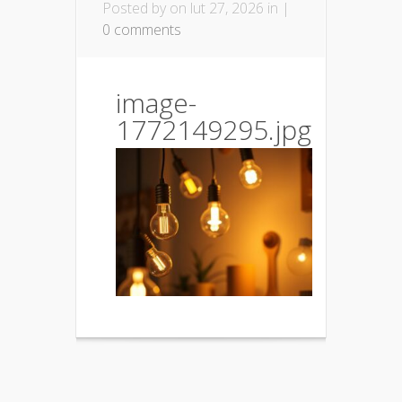
Posted by
on lut 27, 2026 in |
0 comments
image-
1772149295.jpg