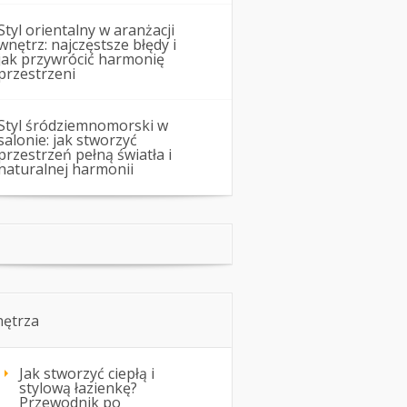
Styl orientalny w aranżacji
wnętrz: najczęstsze błędy i
jak przywrócić harmonię
przestrzeni
Styl śródziemnomorski w
salonie: jak stworzyć
przestrzeń pełną światła i
naturalnej harmonii
ętrza
Jak stworzyć ciepłą i
stylową łazienkę?
Przewodnik po