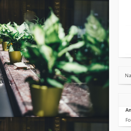
Na
An
Fo