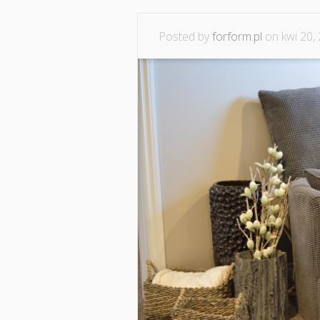
Posted by
forform.pl
on kwi 20,