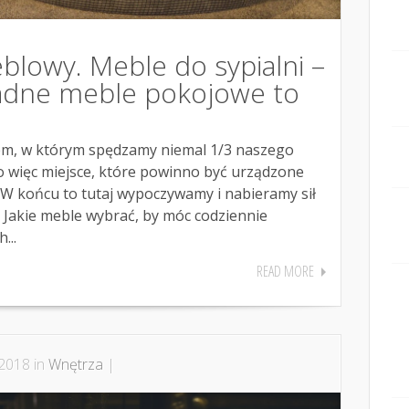
blowy. Meble do sypialni –
Ładne meble pokojowe to
iem, w którym spędzamy niemal 1/3 naszego
to więc miejsce, które powinno być urządzone
 W końcu to tutaj wypoczywamy i nabieramy sił
. Jakie meble wybrać, by móc codziennie
...
READ MORE
 2018 in
Wnętrza
|