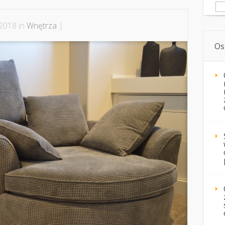
Sz
 2018 in
Wnętrza
|
Os