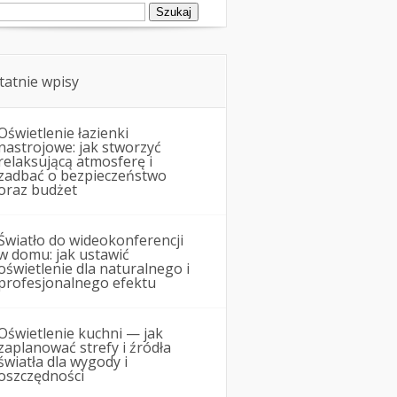
ukaj:
tatnie wpisy
Oświetlenie łazienki
nastrojowe: jak stworzyć
relaksującą atmosferę i
zadbać o bezpieczeństwo
oraz budżet
Światło do wideokonferencji
w domu: jak ustawić
oświetlenie dla naturalnego i
profesjonalnego efektu
Oświetlenie kuchni — jak
zaplanować strefy i źródła
światła dla wygody i
oszczędności