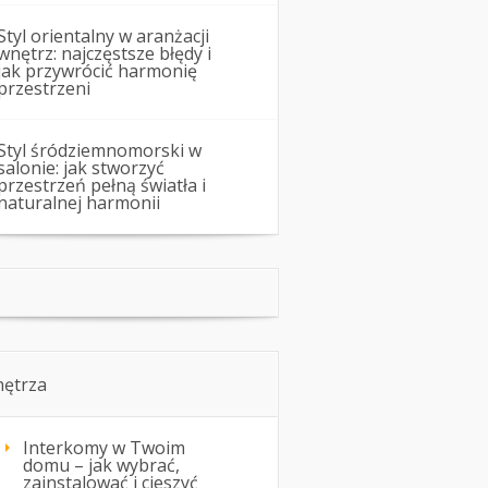
Styl orientalny w aranżacji
wnętrz: najczęstsze błędy i
jak przywrócić harmonię
przestrzeni
Styl śródziemnomorski w
salonie: jak stworzyć
przestrzeń pełną światła i
naturalnej harmonii
ętrza
Interkomy w Twoim
domu – jak wybrać,
zainstalować i cieszyć