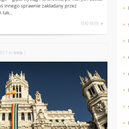
goś innego sprawnie zakładany przez
tak...
READ MORE
2017 in
Inne
|