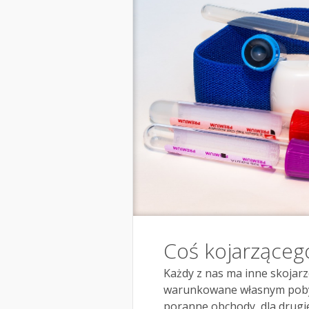
Coś kojarzącego
Każdy z nas ma inne skojarz
warunkowane własnym pobyt
poranne obchody, dla drugie