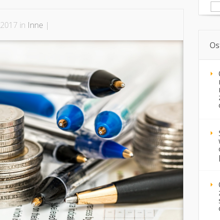
Sz
 2017 in
Inne
|
Os