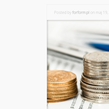
Posted by
forform.pl
on maj 19,