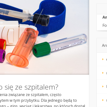
An
Fo
Ar
 się ze szpitalem?
enia związane ze szpitalem, często
em w tym przybytku. Dla jednego będą to
go – gips, wyciąg i lekarstwa, po których dostał