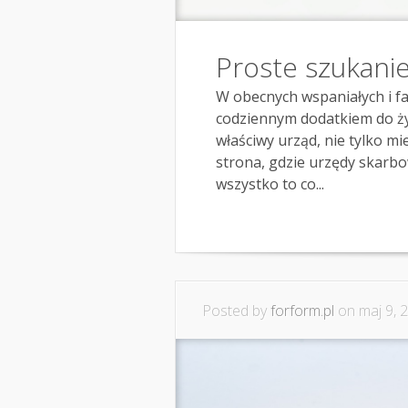
Proste szukani
W obecnych wspaniałych i fa
codziennym dodatkiem do ży
właściwy urząd, nie tylko miej
strona, gdzie urzędy skar
wszystko to co...
Posted by
forform.pl
on maj 9, 