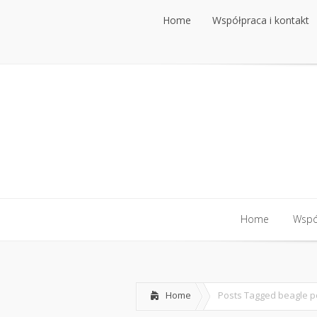
Home
Współpraca i kontakt
Home
Współpraca i kontakt
Home
Współ
Home
Współ
Home
Posts Tagged
beagle p