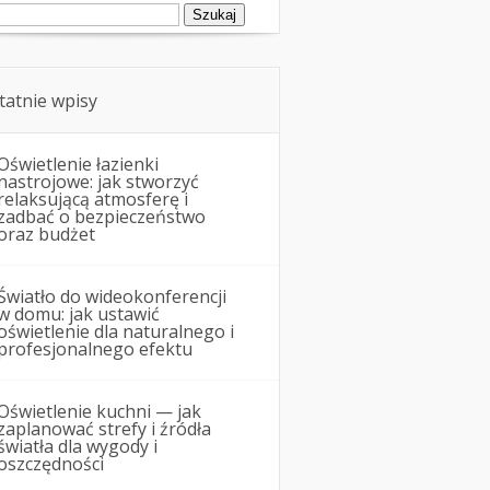
ukaj:
tatnie wpisy
Oświetlenie łazienki
nastrojowe: jak stworzyć
relaksującą atmosferę i
zadbać o bezpieczeństwo
oraz budżet
Światło do wideokonferencji
w domu: jak ustawić
oświetlenie dla naturalnego i
profesjonalnego efektu
Oświetlenie kuchni — jak
zaplanować strefy i źródła
światła dla wygody i
oszczędności