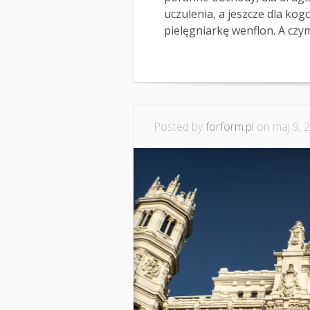
uczulenia, a jeszcze dla ko
pielęgniarkę wenflon. A czym 
Posted by
forform.pl
on maj 9, 