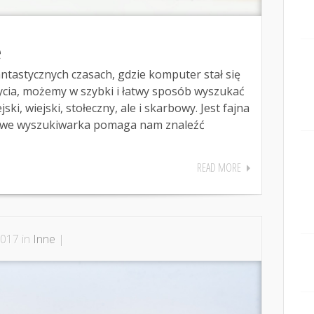
e
ntastycznych czasach, gdzie komputer stał się
cia, możemy w szybki i łatwy sposób wyszukać
ski, wiejski, stołeczny, ale i skarbowy. Jest fajna
bowe wyszukiwarka pomaga nam znaleźć
READ MORE
2017 in
Inne
|