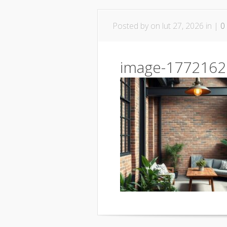
Posted by
on lut 27, 2026 in |
0
image-1772162