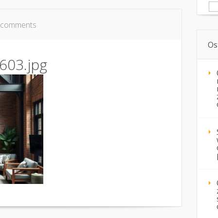
Sz
 comments
Os
603.jpg