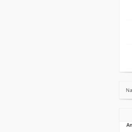
Na
An