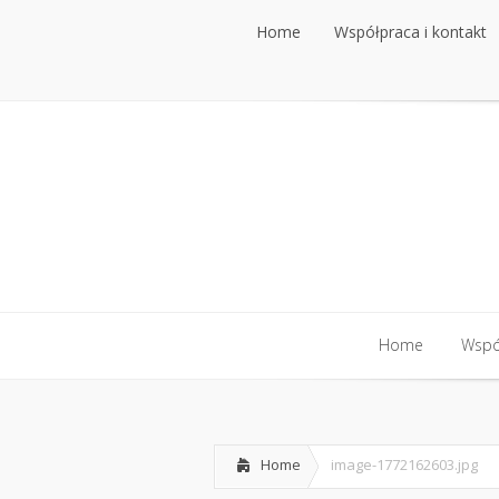
Home
Współpraca i kontakt
Home
Współpraca i kontakt
Home
Współ
Home
Współ
Home
image-1772162603.jpg