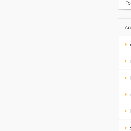
Fo
Ar