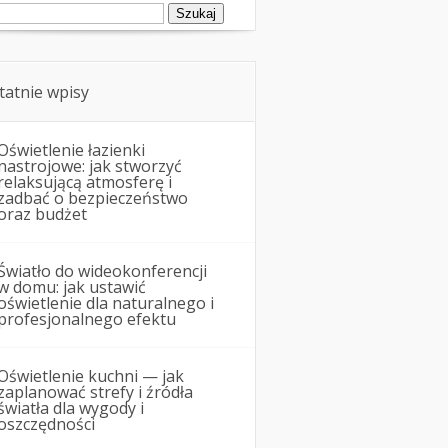
ukaj:
tatnie wpisy
Oświetlenie łazienki
nastrojowe: jak stworzyć
relaksującą atmosferę i
zadbać o bezpieczeństwo
oraz budżet
Światło do wideokonferencji
w domu: jak ustawić
oświetlenie dla naturalnego i
profesjonalnego efektu
Oświetlenie kuchni — jak
zaplanować strefy i źródła
światła dla wygody i
oszczędności