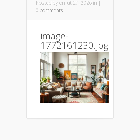
Posted by
on lut 27, 2026 in |
0 comments
image-
1772161230.jpg