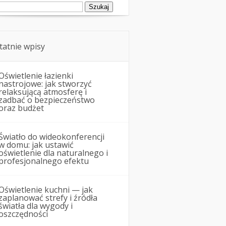
ukaj:
tatnie wpisy
Oświetlenie łazienki
nastrojowe: jak stworzyć
relaksującą atmosferę i
zadbać o bezpieczeństwo
oraz budżet
Światło do wideokonferencji
w domu: jak ustawić
oświetlenie dla naturalnego i
profesjonalnego efektu
Oświetlenie kuchni — jak
zaplanować strefy i źródła
światła dla wygody i
oszczędności