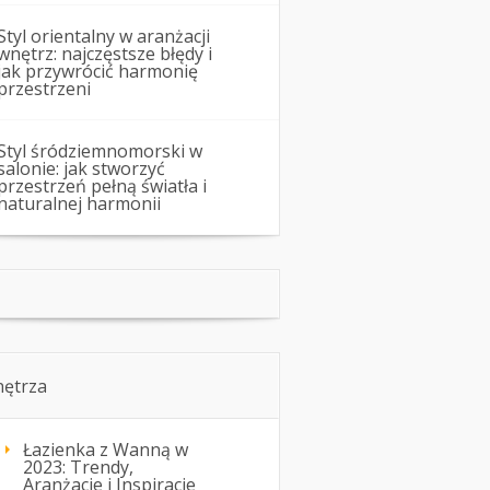
Styl orientalny w aranżacji
wnętrz: najczęstsze błędy i
jak przywrócić harmonię
przestrzeni
Styl śródziemnomorski w
salonie: jak stworzyć
przestrzeń pełną światła i
naturalnej harmonii
ętrza
Łazienka z Wanną w
2023: Trendy,
Aranżacje i Inspiracje