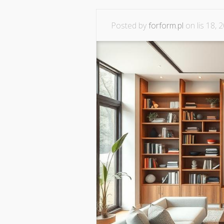
Posted by
forform.pl
on lis 18, 