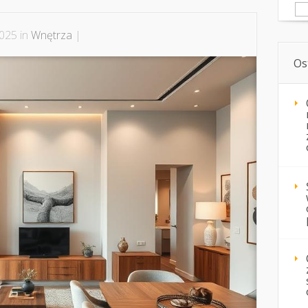
Sz
2025 in
Wnętrza
|
Os