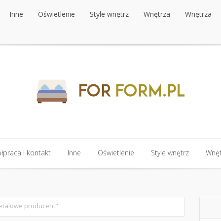
Inne
Oświetlenie
Style wnętrz
Wnętrza
Wnętrza
praca i kontakt
Inne
Oświetlenie
Style wnętrz
Wnęt
etalowe producent"