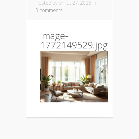
Posted by
on lut 27, 2026 in |
0 comments
image-
1772149529.jpg