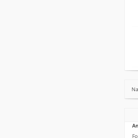
Na
An
Fo