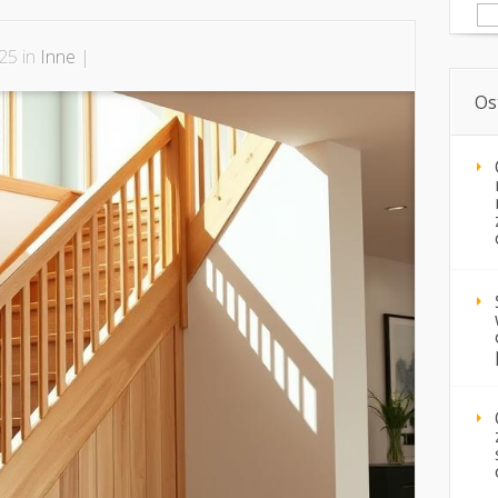
Sz
025 in
Inne
|
Os