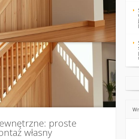
Wn
ewnętrzne: proste
ontaż własny