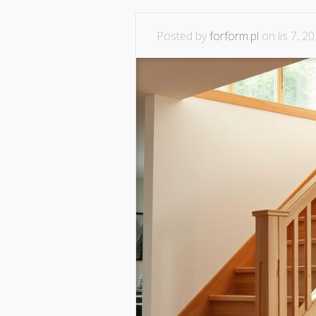
Posted by
forform.pl
on lis 7, 2