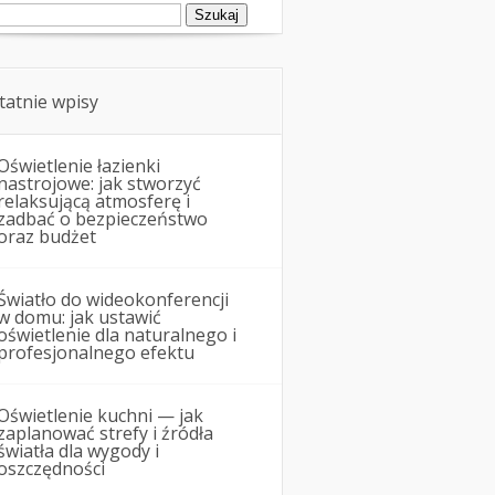
ukaj:
tatnie wpisy
Oświetlenie łazienki
nastrojowe: jak stworzyć
relaksującą atmosferę i
zadbać o bezpieczeństwo
oraz budżet
Światło do wideokonferencji
w domu: jak ustawić
oświetlenie dla naturalnego i
profesjonalnego efektu
Oświetlenie kuchni — jak
zaplanować strefy i źródła
światła dla wygody i
oszczędności