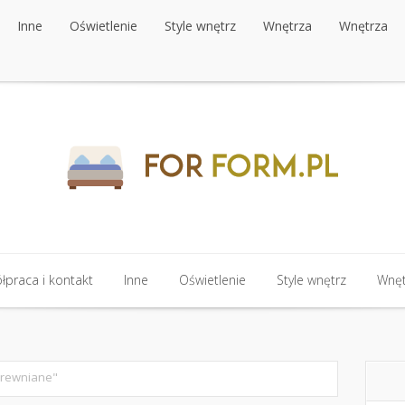
Inne
Oświetlenie
Style wnętrz
Wnętrza
Wnętrza
praca i kontakt
Inne
Oświetlenie
Style wnętrz
Wnęt
drewniane"